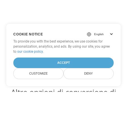
COOKIE NOTICE
To provide you with the best experience, we use cookies for
personalization, analytics, and ads. By using our site, you agree
to
our cookie policy
.
ACCEPT
CUSTOMIZE
DENY
Altre opzioni di conversione di
PDF
Converti WEB in DOC
DOC:
Microsoft Word Binary Format