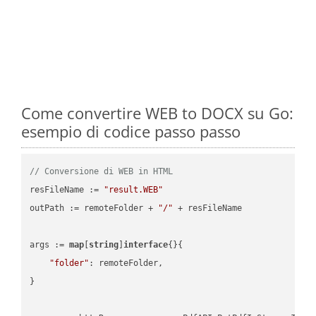
Come convertire WEB to DOCX su Go:
esempio di codice passo passo
// Conversione di WEB in HTML
resFileName := 
"result.WEB"
outPath := remoteFolder + 
"/"
 + resFileName

args := 
map
[
string
]
interface
{}{

"folder"
: remoteFolder,

}
