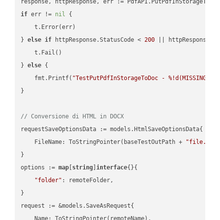
if
 err != 
nil
 {

    t.Error(err)

} 
else
if
 httpResponse.StatusCode < 
200
 || httpResponse.S
    t.Fail()

} 
else
 {

    fmt.Printf(
"TestPutPdfInStorageToDoc - %!d(MISSING)\n
}

// Conversione di HTML in DOCX
requestSaveOptionsData := models.HtmlSaveOptionsData{

    FileName: ToStringPointer(baseTestOutPath + 
"file.HTM
}

options := 
map
[
string
]
interface
{}{

"folder"
: remoteFolder,

}

request := &models.SaveAsRequest{

    Name: ToStringPointer(remoteName),
