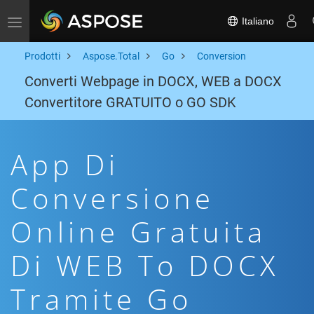
Italiano
Toggle navigation
Prodotti
Aspose.Total
Go
Conversion
Converti Webpage in DOCX, WEB a DOCX
Convertitore GRATUITO o GO SDK
App Di
Conversione
Online Gratuita
Di WEB To DOCX
Tramite Go