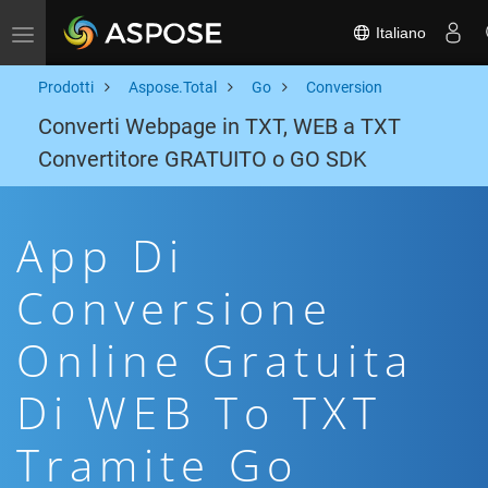
Italiano
Toggle navigation
Prodotti
Aspose.Total
Go
Conversion
Converti Webpage in TXT, WEB a TXT
Convertitore GRATUITO o GO SDK
App Di
Conversione
Online Gratuita
Di WEB To TXT
Tramite Go