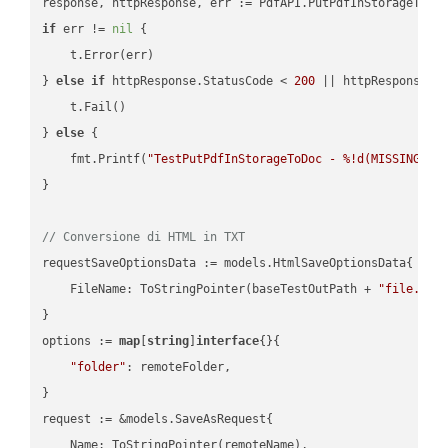
if
 err != 
nil
 {

    t.Error(err)

} 
else
if
 httpResponse.StatusCode < 
200
 || httpResponse.S
    t.Fail()

} 
else
 {

    fmt.Printf(
"TestPutPdfInStorageToDoc - %!d(MISSING)\n
}

// Conversione di HTML in TXT
requestSaveOptionsData := models.HtmlSaveOptionsData{

    FileName: ToStringPointer(baseTestOutPath + 
"file.HTM
}

options := 
map
[
string
]
interface
{}{

"folder"
: remoteFolder,

}

request := &models.SaveAsRequest{

    Name: ToStringPointer(remoteName),
