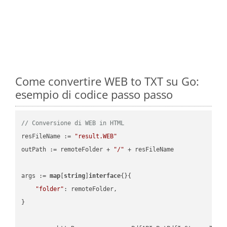
Come convertire WEB to TXT su Go:
esempio di codice passo passo
// Conversione di WEB in HTML
resFileName := 
"result.WEB"
outPath := remoteFolder + 
"/"
 + resFileName

args := 
map
[
string
]
interface
{}{

"folder"
: remoteFolder,

}
