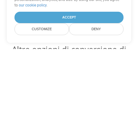
to
our cookie policy
.
ACCEPT
CUSTOMIZE
DENY
Altre opzioni di conversione di
Excel
Converti XLT in DOC
DOC:
Microsoft Word Binary Format
Converti XLT in DOT
DOT:
Microsoft Word Template Files
Converti XLT in DOCX
DOCX:
Office 2007+ Word Document