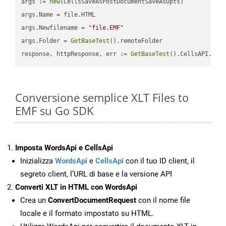
args := 
new
(CellsSaveAsPostDocumentSaveAsOpts)

args.Name = file.HTML

args.Newfilename = 
"file.EMF"
args.Folder = 
GetBaseTest
().remoteFolder

response, httpResponse, err := 
GetBaseTest
().CellsAPI.
Cel
Conversione semplice XLT Files to
EMF su Go SDK
Imposta WordsApi e CellsApi
Inizializza
WordsApi
e
CellsApi
con il tuo ID client, il
segreto client, l’URL di base e la versione API
Converti XLT in HTML con WordsApi
Crea un
ConvertDocumentRequest
con il nome file
locale e il formato impostato su HTML.