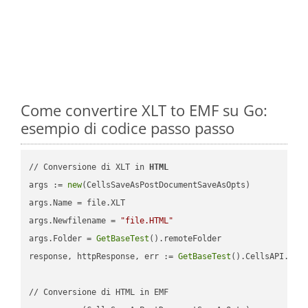
Come convertire XLT to EMF su Go:
esempio di codice passo passo
// Conversione di XLT in 
HTML
args := 
new
(CellsSaveAsPostDocumentSaveAsOpts)

args.Name = file.XLT

args.Newfilename = 
"file.HTML"
args.Folder = 
GetBaseTest
().remoteFolder

response, httpResponse, err := 
GetBaseTest
().CellsAPI.
Cel
// Conversione di HTML in EMF
