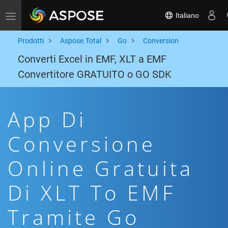
Italiano
Toggle navigation
Prodotti
Aspose.Total
Go
Conversion
Converti Excel in EMF, XLT a EMF
Convertitore GRATUITO o GO SDK
App Di
Conversione
Online Gratuita
Di XLT To EMF
Tramite Go