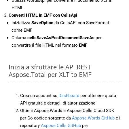
Utilizza WordsApi per convertire il documento XLT in
HTML.
Converti HTML in EMF con CellsApi
Inizializza
SaveOption
da CellsAPI con SaveFormat
come EMF
Chiama
cellsSaveAsPostDocumentSaveAs
per
convertire il file HTML nel formato
EMF
Inizia a sfruttare le API REST
Aspose.Total per XLT to EMF
Crea un account su
Dashboard
per ottenere quota
API gratuita e dettagli di autorizzazione
Ottieni Aspose.Words e Aspose.Cells Cloud SDK
per Go codice sorgente da
Aspose.Words GitHub
e i
repository
Aspose.Cells GitHub
per