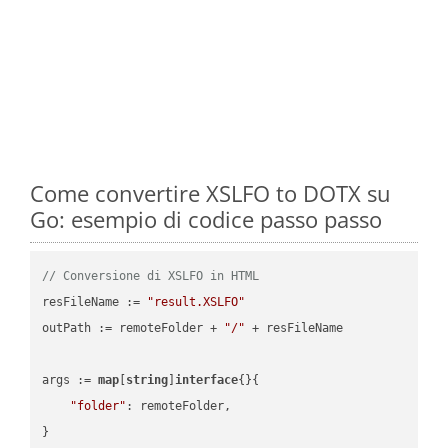
Come convertire XSLFO to DOTX su
Go: esempio di codice passo passo
// Conversione di XSLFO in HTML
resFileName := 
"result.XSLFO"
outPath := remoteFolder + 
"/"
 + resFileName

args := 
map
[
string
]
interface
{}{

"folder"
: remoteFolder,

}
