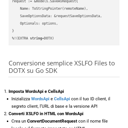
request := &models.SaveAsRequest{

    Name: ToStringPointer(remoteName),

    SaveOptionsData: &requestSaveOptionsData,

    Optionals: options,

}

%!(EXTRA 
string
=DOTX)
Conversione semplice XSLFO Files to
DOTX su Go SDK
Imposta WordsApi e CellsApi
Inizializza
WordsApi
e
CellsApi
con il tuo ID client, il
segreto client, l’URL di base e la versione API
Converti XSLFO in HTML con WordsApi
Crea un
ConvertDocumentRequest
con il nome file