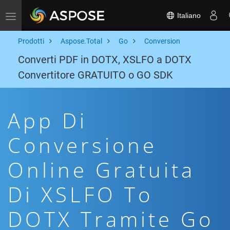
Italiano
Toggle navigation
Prodotti
Aspose.Total
Go
Conversion
Converti PDF in DOTX, XSLFO a DOTX
Convertitore GRATUITO o GO SDK
App Di
Conversione
Online Gratuita
Di XSLFO To
DOTX Tramite Go