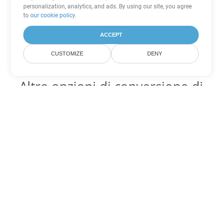
personalization, analytics, and ads. By using our site, you agree
to
our cookie policy
.
ACCEPT
CUSTOMIZE
DENY
Altre opzioni di conversione di
PDF
Converti XSLFO in DOC
DOC:
Microsoft Word Binary Format
Converti XSLFO in DOT
DOT:
Microsoft Word Template Files
Converti XSLFO in DOCX
DOCX:
Office 2007+ Word Document