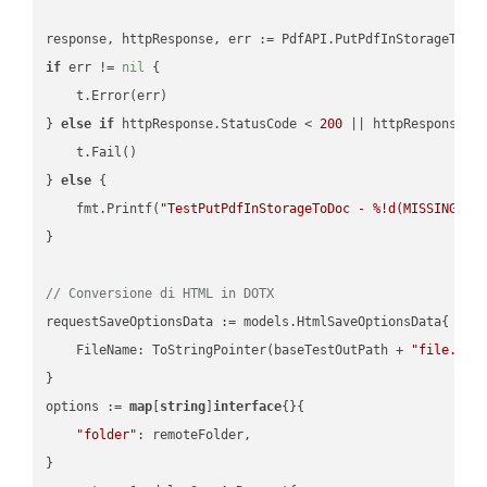
if
 err != 
nil
 {

    t.Error(err)

} 
else
if
 httpResponse.StatusCode < 
200
 || httpResponse.S
    t.Fail()

} 
else
 {

    fmt.Printf(
"TestPutPdfInStorageToDoc - %!d(MISSING)\n
}

// Conversione di HTML in DOTX
requestSaveOptionsData := models.HtmlSaveOptionsData{

    FileName: ToStringPointer(baseTestOutPath + 
"file.HTM
}

options := 
map
[
string
]
interface
{}{

"folder"
: remoteFolder,

}
