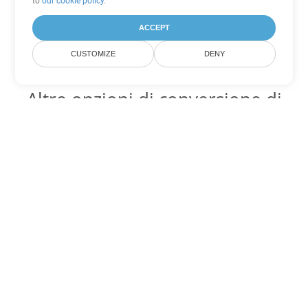
to
our cookie policy
.
ACCEPT
CUSTOMIZE
DENY
Altre opzioni di conversione di
PDF
Converti XSLFO in DOC
DOC:
Microsoft Word Binary Format
Converti XSLFO in DOT
DOT:
Microsoft Word Template Files
Converti XSLFO in DOCX
DOCX:
Office 2007+ Word Document