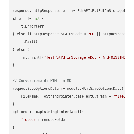
if
 err != 
nil
 {

    t.Error(err)

} 
else
if
 httpResponse.StatusCode < 
200
 || httpResponse.S
    t.Fail()

} 
else
 {

    fmt.Printf(
"TestPutPdfInStorageToDoc - %!d(MISSING)\n
}

// Conversione di HTML in MD
requestSaveOptionsData := models.HtmlSaveOptionsData{

    FileName: ToStringPointer(baseTestOutPath + 
"file.HTM
}

options := 
map
[
string
]
interface
{}{

"folder"
: remoteFolder,

}
