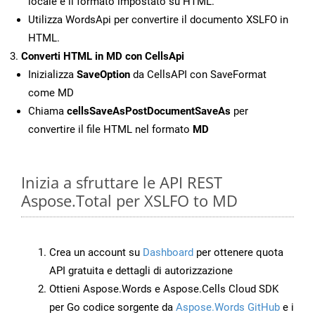
locale e il formato impostato su HTML.
Utilizza WordsApi per convertire il documento XSLFO in
HTML.
Converti HTML in MD con CellsApi
Inizializza
SaveOption
da CellsAPI con SaveFormat
come MD
Chiama
cellsSaveAsPostDocumentSaveAs
per
convertire il file HTML nel formato
MD
Inizia a sfruttare le API REST
Aspose.Total per XSLFO to MD
Crea un account su
Dashboard
per ottenere quota
API gratuita e dettagli di autorizzazione
Ottieni Aspose.Words e Aspose.Cells Cloud SDK
per Go codice sorgente da
Aspose.Words GitHub
e i