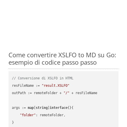
Come convertire XSLFO to MD su Go:
esempio di codice passo passo
// Conversione di XSLFO in HTML
resFileName := 
"result.XSLFO"
outPath := remoteFolder + 
"/"
 + resFileName

args := 
map
[
string
]
interface
{}{

"folder"
: remoteFolder,

}
