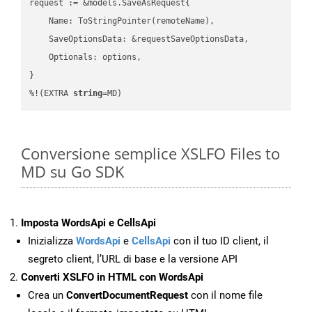
request := &models.SaveAsRequest{

    Name: ToStringPointer(remoteName),

    SaveOptionsData: &requestSaveOptionsData,

    Optionals: options,

}

%!(EXTRA 
string
=MD)
Conversione semplice XSLFO Files to
MD su Go SDK
Imposta WordsApi e CellsApi
Inizializza
WordsApi
e
CellsApi
con il tuo ID client, il
segreto client, l’URL di base e la versione API
Converti XSLFO in HTML con WordsApi
Crea un
ConvertDocumentRequest
con il nome file