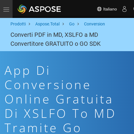
Italiano
Toggle navigation
Prodotti
Aspose.Total
Go
Conversion
Converti PDF in MD, XSLFO a MD
Convertitore GRATUITO o GO SDK
App Di
Conversione
Online Gratuita
Di XSLFO To MD
Tramite Go