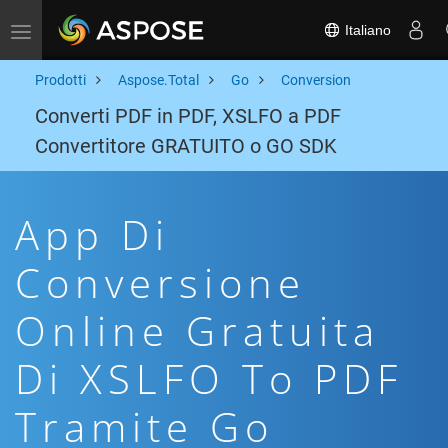
Italiano
Toggle navigation
Prodotti
Aspose.Total
Go
Conversion
Converti PDF in PDF, XSLFO a PDF
Convertitore GRATUITO o GO SDK
App Di
Conversione
Online Gratuita
Di XSLFO To PDF
Tramite Go