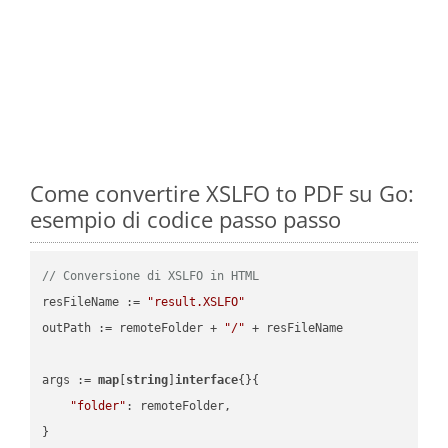
Come convertire XSLFO to PDF su Go:
esempio di codice passo passo
// Conversione di XSLFO in HTML
resFileName := 
"result.XSLFO"
outPath := remoteFolder + 
"/"
 + resFileName

args := 
map
[
string
]
interface
{}{

"folder"
: remoteFolder,

}
