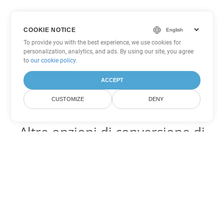
COOKIE NOTICE
To provide you with the best experience, we use cookies for
personalization, analytics, and ads. By using our site, you agree
to
our cookie policy
.
ACCEPT
CUSTOMIZE
DENY
Altre opzioni di conversione di
PDF
Converti XSLFO in DOC
DOC:
Microsoft Word Binary Format
Converti XSLFO in DOT