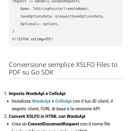
request := &models.SaveAsRequest{

    Name: ToStringPointer(remoteName),

    SaveOptionsData: &requestSaveOptionsData,

    Optionals: options,

}

%!(EXTRA 
string
=PDF)
Conversione semplice XSLFO Files to
PDF su Go SDK
Imposta WordsApi e CellsApi
Inizializza
WordsApi
e
CellsApi
con il tuo ID client, il
segreto client, l’URL di base e la versione API
Converti XSLFO in HTML con WordsApi
Crea un
ConvertDocumentRequest
con il nome file