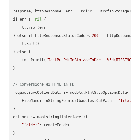
if
 err != 
nil
 {

    t.Error(err)

} 
else
if
 httpResponse.StatusCode < 
200
 || httpResponse.S
    t.Fail()

} 
else
 {

    fmt.Printf(
"TestPutPdfInStorageToDoc - %!d(MISSING)\n
}

// Conversione di HTML in PDF
requestSaveOptionsData := models.HtmlSaveOptionsData{

    FileName: ToStringPointer(baseTestOutPath + 
"file.HTM
}

options := 
map
[
string
]
interface
{}{

"folder"
: remoteFolder,

}
