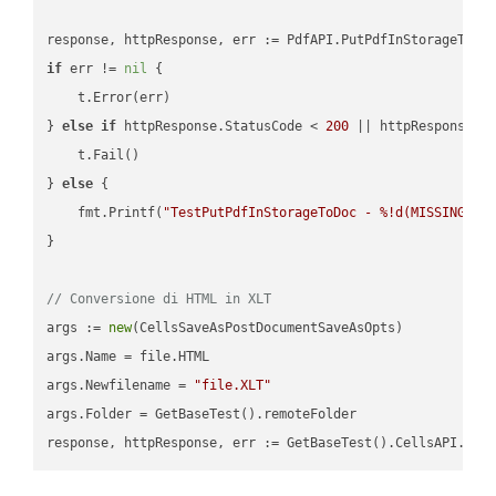
if
 err != 
nil
 {

    t.Error(err)

} 
else
if
 httpResponse.StatusCode < 
200
 || httpResponse.S
    t.Fail()

} 
else
 {

    fmt.Printf(
"TestPutPdfInStorageToDoc - %!d(MISSING)\n
}

// Conversione di HTML in XLT
args := 
new
(CellsSaveAsPostDocumentSaveAsOpts)

args.Name = file.HTML

args.Newfilename = 
"file.XLT"
args.Folder = GetBaseTest().remoteFolder
