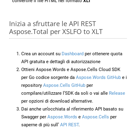
convertire il file HTML nel formato
XLT
Inizia a sfruttare le API REST
Aspose.Total per XSLFO to XLT
Crea un account su
Dashboard
per ottenere quota
API gratuita e dettagli di autorizzazione
Ottieni Aspose.Words e Aspose.Cells Cloud SDK
per Go codice sorgente da
Aspose.Words GitHub
e i
repository
Aspose.Cells GitHub
per
compilare/utilizzare l’SDK da soli o vai alle
Release
per opzioni di download alternative.
Dai anche un’occhiata al riferimento API basato su
Swagger per
Aspose.Words
e
Aspose.Cells
per
saperne di più sull’
API REST
.