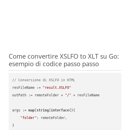
Come convertire XSLFO to XLT su Go:
esempio di codice passo passo
// Conversione di XSLFO in HTML
resFileName := 
"result.XSLFO"
outPath := remoteFolder + 
"/"
 + resFileName

args := 
map
[
string
]
interface
{}{

"folder"
: remoteFolder,

}
