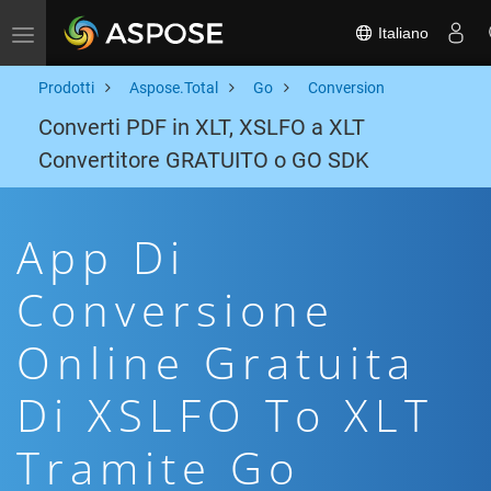
Italiano
Toggle navigation
Prodotti
Aspose.Total
Go
Conversion
Converti PDF in XLT, XSLFO a XLT
Convertitore GRATUITO o GO SDK
App Di
Conversione
Online Gratuita
Di XSLFO To XLT
Tramite Go