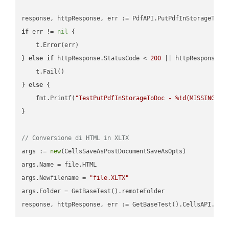
if
 err != 
nil
 {

    t.Error(err)

} 
else
if
 httpResponse.StatusCode < 
200
 || httpResponse.S
    t.Fail()

} 
else
 {

    fmt.Printf(
"TestPutPdfInStorageToDoc - %!d(MISSING)\n
}

// Conversione di HTML in XLTX
args := 
new
(CellsSaveAsPostDocumentSaveAsOpts)

args.Name = file.HTML

args.Newfilename = 
"file.XLTX"
args.Folder = GetBaseTest().remoteFolder
