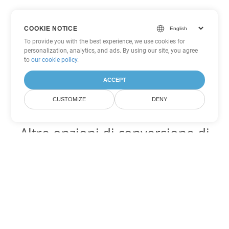
COOKIE NOTICE
To provide you with the best experience, we use cookies for
personalization, analytics, and ads. By using our site, you agree
to
our cookie policy
.
ACCEPT
CUSTOMIZE
DENY
Altre opzioni di conversione di
PDF
Converti XSLFO in DOC
DOC:
Microsoft Word Binary Format
Converti XSLFO in DOT