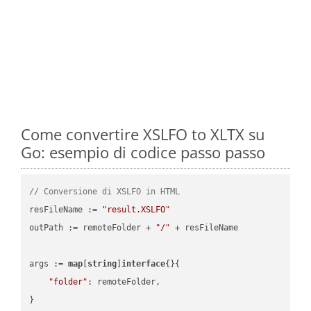
Come convertire XSLFO to XLTX su
Go: esempio di codice passo passo
// Conversione di XSLFO in HTML
resFileName := 
"result.XSLFO"
outPath := remoteFolder + 
"/"
 + resFileName

args := 
map
[
string
]
interface
{}{

"folder"
: remoteFolder,

}
