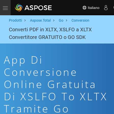
Italiano
Toggle navigation
Prodotti
Aspose.Total
Go
Conversion
Converti PDF in XLTX, XSLFO a XLTX
Convertitore GRATUITO o GO SDK
App Di
Conversione
Online Gratuita
Di XSLFO To XLTX
Tramite Go