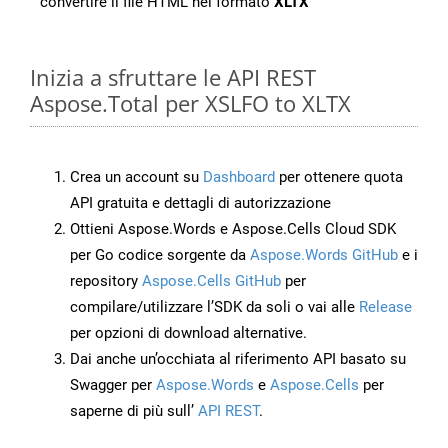
convertire il file HTML nel formato
XLTX
Inizia a sfruttare le API REST
Aspose.Total per XSLFO to XLTX
Crea un account su
Dashboard
per ottenere quota
API gratuita e dettagli di autorizzazione
Ottieni Aspose.Words e Aspose.Cells Cloud SDK
per Go codice sorgente da
Aspose.Words GitHub
e i
repository
Aspose.Cells GitHub
per
compilare/utilizzare l’SDK da soli o vai alle
Release
per opzioni di download alternative.
Dai anche un’occhiata al riferimento API basato su
Swagger per
Aspose.Words
e
Aspose.Cells
per
saperne di più sull’
API REST
.