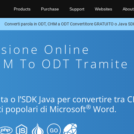
Products
Purchase
Support
Websites
About
Converti parola in ODT, CHM a ODT Convertitore GRATUITO o Java SD
sione Online
HM To ODT Tramite
uita o l’SDK Java per convertire tra
®
i popolari di Microsoft
Word.