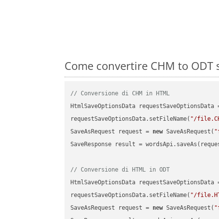
Come convertire CHM to ODT su
// Conversione di CHM in HTML
HtmlSaveOptionsData requestSaveOptionsData 
requestSaveOptionsData.setFileName(
"/file.C
SaveAsRequest request = 
new
 SaveAsRequest(
"
SaveResponse result = wordsApi.saveAs(reques
// Conversione di HTML in ODT
HtmlSaveOptionsData requestSaveOptionsData 
requestSaveOptionsData.setFileName(
"/file.H
SaveAsRequest request = 
new
 SaveAsRequest(
"