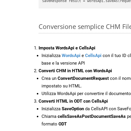
Conversione semplice CHM File
Imposta WordsApi e CellsApi
Inizializza
WordsApi
e
CellsApi
con il tuo ID cl
base e la versione API
Converti CHM in HTML con WordsApi
Crea un
ConvertDocumentRequest
con il nome
impostato su HTML.
Utilizza WordsApi per convertire il documen
Converti HTML in ODT con CellsApi
Inizializza
SaveOption
da CellsAPI con Save
Chiama
cellsSaveAsPostDocumentSaveAs
pe
formato
ODT