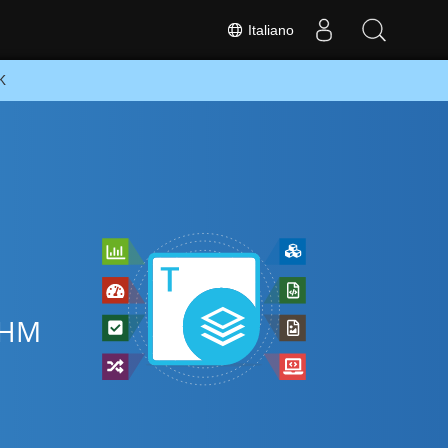
Italiano
K
 CHM