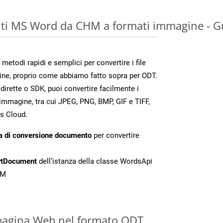
ti MS Word da CHM a formati immagine - G
todi rapidi e semplici per convertire i file
ine, proprio come abbiamo fatto sopra per ODT.
irette o SDK, puoi convertire facilmente i
immagine, tra cui JPEG, PNG, BMP, GIF e TIFF,
s Cloud.
a di conversione documento
per convertire
rtDocument
dell’istanza della classe WordsApi
HM
 pagina Web nel formato ODT