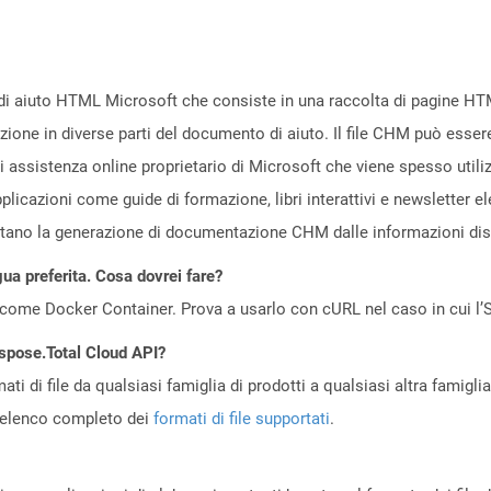
le di aiuto HTML Microsoft che consiste in una raccolta di pagine H
ione in diverse parti del documento di aiuto. Il file CHM può essere
 di assistenza online proprietario di Microsoft che viene spesso uti
 applicazioni come guide di formazione, libri interattivi e newsletter 
rtano la generazione di documentazione CHM dalle informazioni dispo
gua preferita. Cosa dovrei fare?
come Docker Container. Prova a usarlo con cURL nel caso in cui l’S
Aspose.Total Cloud API?
ti di file da qualsiasi famiglia di prodotti a qualsiasi altra famigli
’elenco completo dei
formati di file supportati
.