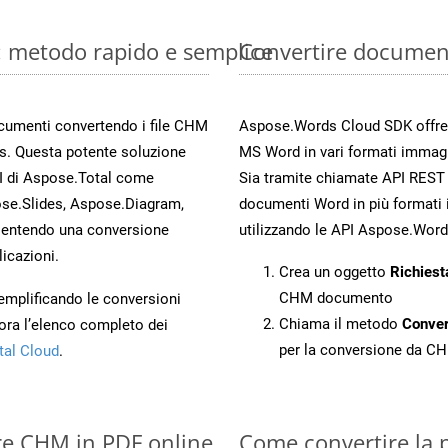
: metodo rapido e semplice
Convertire documen
documenti convertendo i file CHM
Aspose.Words Cloud SDK offre me
s. Questa potente soluzione
MS Word in vari formati immag
PI di Aspose.Total come
Sia tramite chiamate API REST d
se.Slides, Aspose.Diagram,
documenti Word in più formati 
entendo una conversione
utilizzando le API Aspose.Word
licazioni.
Crea un oggetto
Richiest
CHM documento
 semplificando le conversioni
Chiama il metodo
Conve
ora l’elenco completo dei
per la conversione da C
tal Cloud
.
ire CHM in PDF online
Come convertire la