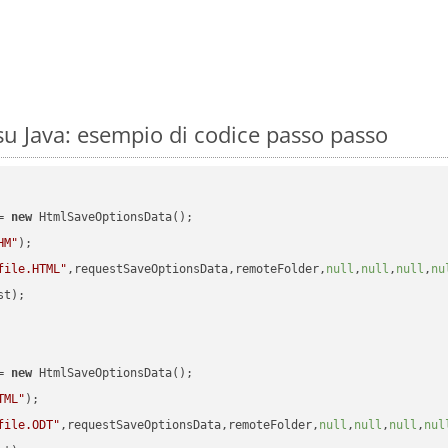
 Java: esempio di codice passo passo
= 
new
 HtmlSaveOptionsData();

HM"
);

file.HTML"
,requestSaveOptionsData,remoteFolder,
null
,
null
,
null
,
nu
t);

= 
new
 HtmlSaveOptionsData();

TML"
);

file.ODT"
,requestSaveOptionsData,remoteFolder,
null
,
null
,
null
,
nul