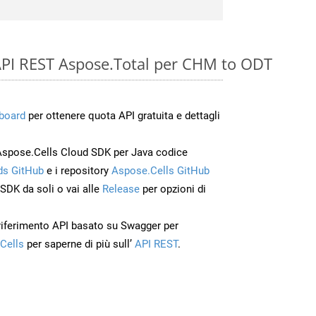
e API REST Aspose.Total per CHM to ODT
board
per ottenere quota API gratuita e dettagli
Aspose.Cells Cloud SDK per Java codice
s GitHub
e i repository
Aspose.Cells GitHub
’SDK da soli o vai alle
Release
per opzioni di
 riferimento API basato su Swagger per
Cells
per saperne di più sull’
API REST
.