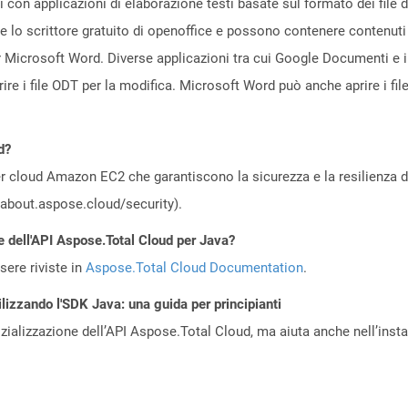
ati con applicazioni di elaborazione testi basate sul formato dei fi
e lo scrittore gratuito di openoffice e possono contenere contenuti c
per Microsoft Word. Diverse applicazioni tra cui Google Documenti 
e i file ODT per la modifica. Microsoft Word può anche aprire i fil
d?
 cloud Amazon EC2 che garantiscono la sicurezza e la resilienza del 
//about.aspose.cloud/security).
e dell'API Aspose.Total Cloud per Java?
ere riviste in
Aspose.Total Cloud Documentation
.
lizzando l'SDK Java: una guida per principianti
zializzazione dell’API Aspose.Total Cloud, ma aiuta anche nell’install