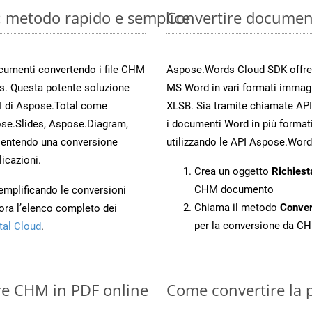
: metodo rapido e semplice
Convertire documen
documenti convertendo i file CHM
Aspose.Words Cloud SDK offre me
s. Questa potente soluzione
MS Word in vari formati immag
PI di Aspose.Total come
XLSB. Sia tramite chiamate API
se.Slides, Aspose.Diagram,
i documenti Word in più formati
entendo una conversione
utilizzando le API Aspose.Word
licazioni.
Crea un oggetto
Richiest
CHM documento
 semplificando le conversioni
Chiama il metodo
Conve
ora l’elenco completo dei
per la conversione da C
tal Cloud
.
ire CHM in PDF online
Come convertire la 