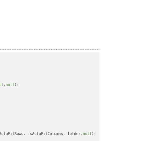
ll
,
null
);

AutoFitRows, isAutoFitColumns, folder,
null