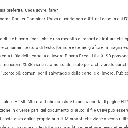
gua preferita. Cosa dovrei fare?
come Docker Container. Prova a usarlo con cURL nel caso in cui l’S
to di file binario Excel, che è una raccolta di record e strutture che s
le di numeri, testo o di testo, formule esterne, grafici e immagini es
nta il file della cartella di lavoro Binaria Excel. I file XLSB possono 
di dimensioni. XLSB viene raramente utilizzato per archiviare le cart
all'utente più comuni per il salvataggio delle cartelle di lavoro. Può
le di aiuto HTML Microsoft che consiste in una raccolta di pagine H
ione in diverse parti del documento di aiuto. Il file CHM può essere
 di assistenza online proprietario di Microsoft che viene spesso uti
 applicazioni come guide di formazione, libri interattivi e newsletter 