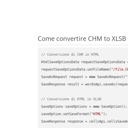
Come convertire CHM to XLSB s
// Conversione di CHM in HTML
HtmlSaveOptionsData requestSaveOptionsData 
requestSaveOptionsData.setFileName(
"/file.C
SaveAsRequest request = 
new
 SaveAsRequest(
"
SaveResponse result = wordsApi.saveAs(reques
// Conversione di HTML in XLSB
SaveOptions saveOptions = 
new
 SaveOption();

saveOption.setSaveFormat(
"HTML"
);

SaveResponse response = cellsApi.cellsSaveA