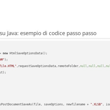
u Java: esempio di codice passo passo
= 
new
 HtmlSaveOptionsData();

HM"
);

file.HTML"
,requestSaveOptionsData,remoteFolder,
null
,
null
,
null
,
nu
t);

sPostDocumentSaveAs(file, saveOptions, newfilename + 
".XLSB"
, is