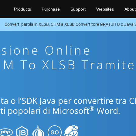
Products
Purchase
Support
Websites
About
Converti parola in XLSB, CHM a XLSB Convertitore GRATUITO o Java
sione Online
HM To XLSB Tramite
uita o l’SDK Java per convertire tra
®
ti popolari di Microsoft
Word.