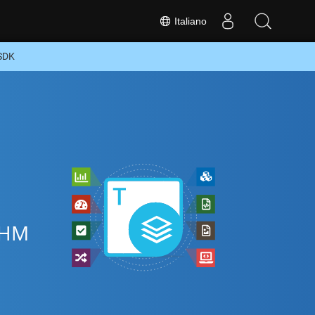
Italiano
 SDK
 CHM