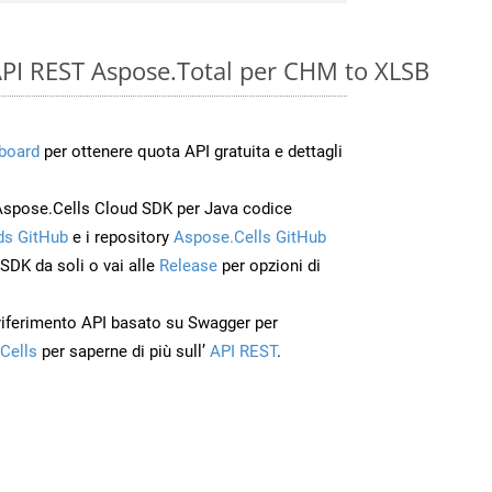
e API REST Aspose.Total per CHM to XLSB
board
per ottenere quota API gratuita e dettagli
Aspose.Cells Cloud SDK per Java codice
s GitHub
e i repository
Aspose.Cells GitHub
’SDK da soli o vai alle
Release
per opzioni di
 riferimento API basato su Swagger per
Cells
per saperne di più sull’
API REST
.