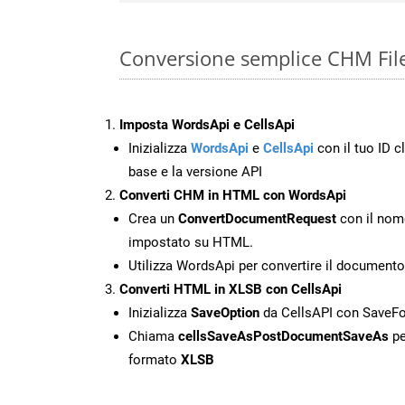
Conversione semplice CHM File
Imposta WordsApi e CellsApi
Inizializza
WordsApi
e
CellsApi
con il tuo ID cl
base e la versione API
Converti CHM in HTML con WordsApi
Crea un
ConvertDocumentRequest
con il nome
impostato su HTML.
Utilizza WordsApi per convertire il documen
Converti HTML in XLSB con CellsApi
Inizializza
SaveOption
da CellsAPI con SaveF
Chiama
cellsSaveAsPostDocumentSaveAs
pe
formato
XLSB