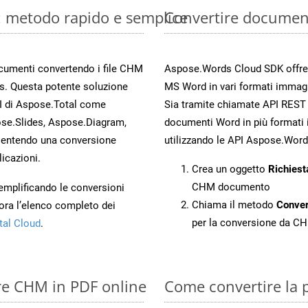
: metodo rapido e semplice
Convertire documen
documenti convertendo i file CHM
Aspose.Words Cloud SDK offre me
s. Questa potente soluzione
MS Word in vari formati immagi
PI di Aspose.Total come
Sia tramite chiamate API REST d
se.Slides, Aspose.Diagram,
documenti Word in più formati 
entendo una conversione
utilizzando le API Aspose.Word
licazioni.
Crea un oggetto
Richiest
CHM documento
 semplificando le conversioni
Chiama il metodo
Conve
ora l’elenco completo dei
per la conversione da C
tal Cloud
.
ire CHM in PDF online
Come convertire la 