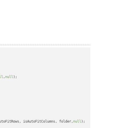
ll
,
null
);

utoFitRows, isAutoFitColumns, folder,
null