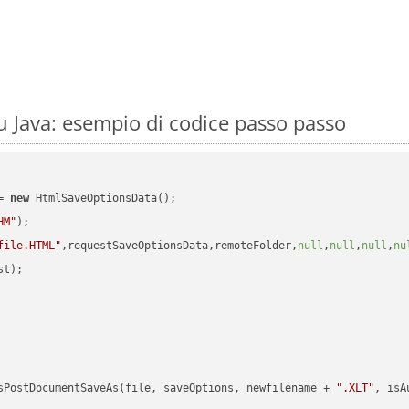
 Java: esempio di codice passo passo
= 
new
 HtmlSaveOptionsData();

HM"
);

file.HTML"
,requestSaveOptionsData,remoteFolder,
null
,
null
,
null
,
nu
t);

sPostDocumentSaveAs(file, saveOptions, newfilename + 
".XLT"
, isA