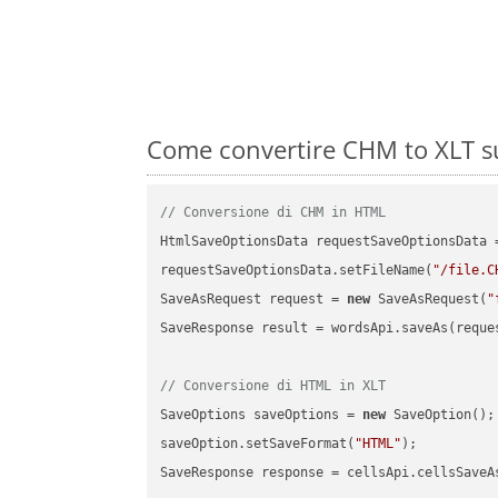
Come convertire CHM to XLT su
// Conversione di CHM in HTML
HtmlSaveOptionsData requestSaveOptionsData 
requestSaveOptionsData.setFileName(
"/file.C
SaveAsRequest request = 
new
 SaveAsRequest(
"
SaveResponse result = wordsApi.saveAs(reques
// Conversione di HTML in XLT
SaveOptions saveOptions = 
new
 SaveOption();

saveOption.setSaveFormat(
"HTML"
);

SaveResponse response = cellsApi.cellsSaveA