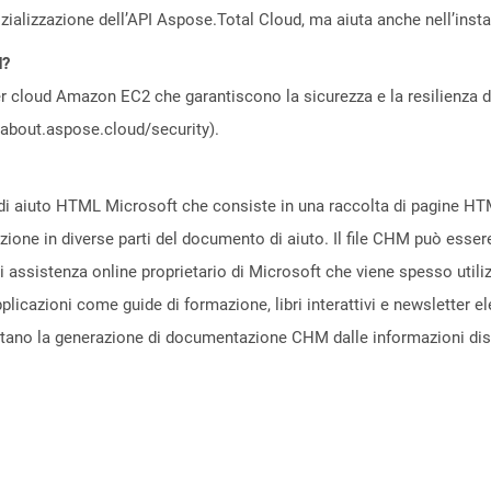
zializzazione dell’API Aspose.Total Cloud, ma aiuta anche nell’install
d?
 cloud Amazon EC2 che garantiscono la sicurezza e la resilienza del 
//about.aspose.cloud/security).
le di aiuto HTML Microsoft che consiste in una raccolta di pagine H
ione in diverse parti del documento di aiuto. Il file CHM può essere
 di assistenza online proprietario di Microsoft che viene spesso uti
 applicazioni come guide di formazione, libri interattivi e newsletter 
rtano la generazione di documentazione CHM dalle informazioni dispo