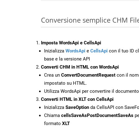
Conversione semplice CHM File
Imposta WordsApi e CellsApi
Inizializza
WordsApi
e
CellsApi
con il tuo ID cl
base e la versione API
Converti CHM in HTML con WordsApi
Crea un
ConvertDocumentRequest
con il nome
impostato su HTML.
Utilizza WordsApi per convertire il documen
Converti HTML in XLT con CellsApi
Inizializza
SaveOption
da CellsAPI con SaveF
Chiama
cellsSaveAsPostDocumentSaveAs
pe
formato
XLT