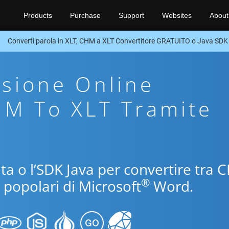
Products
Purchase
Support
Websites
About
Converti parola in XLT, CHM a XLT Convertitore GRATUITO o Java SDK
sione Online
HM To XLT Tramite
uita o l’SDK Java per convertire tra
®
i popolari di Microsoft
Word.