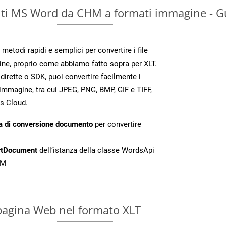
ti MS Word da CHM a formati immagine - G
todi rapidi e semplici per convertire i file
ne, proprio come abbiamo fatto sopra per XLT.
irette o SDK, puoi convertire facilmente i
immagine, tra cui JPEG, PNG, BMP, GIF e TIFF,
s Cloud.
a di conversione documento
per convertire
rtDocument
dell’istanza della classe WordsApi
HM
pagina Web nel formato XLT