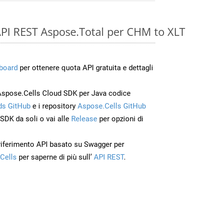
e API REST Aspose.Total per CHM to XLT
board
per ottenere quota API gratuita e dettagli
Aspose.Cells Cloud SDK per Java codice
s GitHub
e i repository
Aspose.Cells GitHub
’SDK da soli o vai alle
Release
per opzioni di
 riferimento API basato su Swagger per
Cells
per saperne di più sull’
API REST
.