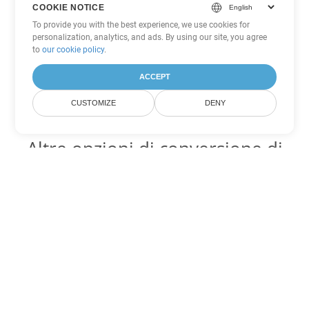
COOKIE NOTICE
To provide you with the best experience, we use cookies for
personalization, analytics, and ads. By using our site, you agree
to
our cookie policy
.
ACCEPT
CUSTOMIZE
DENY
Altre opzioni di conversione di
Word
Converti DOCX in DOC
DOC:
Microsoft Word Binary Format
Converti DOCX in DOT
DOT:
Microsoft Word Template Files