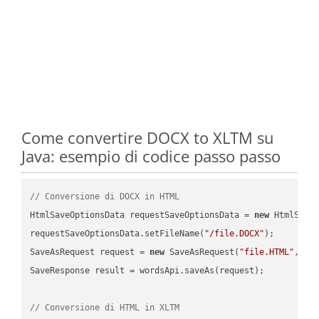
Come convertire DOCX to XLTM su
Java: esempio di codice passo passo
// Conversione di DOCX in HTML
HtmlSaveOptionsData requestSaveOptionsData = 
new
 HtmlSaveO
requestSaveOptionsData.setFileName(
"/file.DOCX"
);

SaveAsRequest request = 
new
 SaveAsRequest(
"file.HTML"
,req
SaveResponse result = wordsApi.saveAs(request);

// Conversione di HTML in XLTM