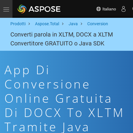
Italiano
Toggle navigation
Prodotti
Aspose.Total
Java
Conversion
Converti parola in XLTM, DOCX a XLTM
Convertitore GRATUITO o Java SDK
App Di
Conversione
Online Gratuita
Di DOCX To XLTM
Tramite Java