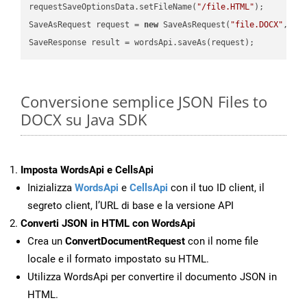
requestSaveOptionsData.setFileName(
"/file.HTML"
);

SaveAsRequest request = 
new
 SaveAsRequest(
"file.DOCX"
,req
Conversione semplice JSON Files to
DOCX su Java SDK
Imposta WordsApi e CellsApi
Inizializza
WordsApi
e
CellsApi
con il tuo ID client, il
segreto client, l’URL di base e la versione API
Converti JSON in HTML con WordsApi
Crea un
ConvertDocumentRequest
con il nome file
locale e il formato impostato su HTML.
Utilizza WordsApi per convertire il documento JSON in
HTML.