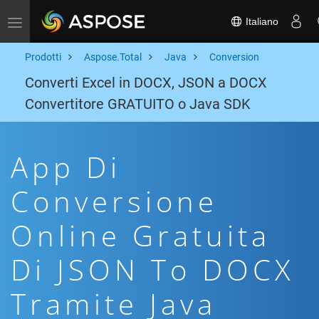
Italiano
Toggle navigation
Prodotti
Aspose.Total
Java
Conversion
Converti Excel in DOCX, JSON a DOCX
Convertitore GRATUITO o Java SDK
App Di
Conversione
Online Gratuita
Di JSON To DOCX
Tramite Java