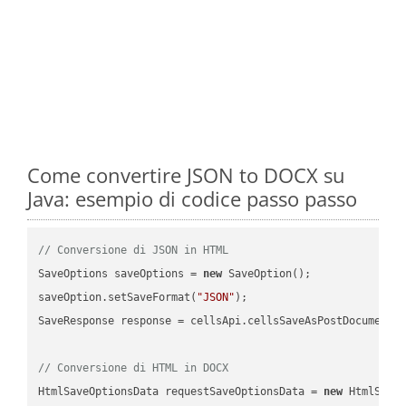
Come convertire JSON to DOCX su
Java: esempio di codice passo passo
// Conversione di JSON in HTML
SaveOptions saveOptions = 
new
 SaveOption();

saveOption.setSaveFormat(
"JSON"
);

SaveResponse response = cellsApi.cellsSaveAsPostDocumentS
// Conversione di HTML in DOCX
HtmlSaveOptionsData requestSaveOptionsData = 
new
 HtmlSaveO