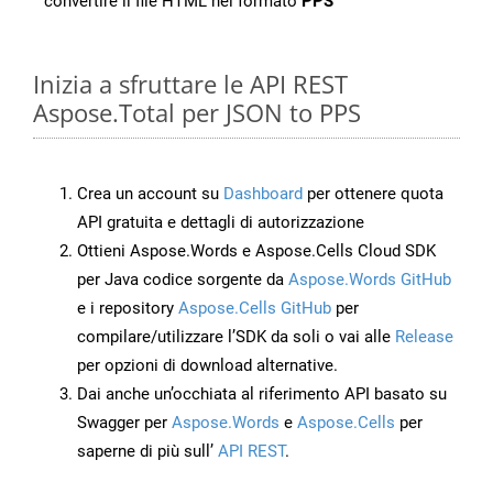
convertire il file HTML nel formato
PPS
Inizia a sfruttare le API REST
Aspose.Total per JSON to PPS
Crea un account su
Dashboard
per ottenere quota
API gratuita e dettagli di autorizzazione
Ottieni Aspose.Words e Aspose.Cells Cloud SDK
per Java codice sorgente da
Aspose.Words GitHub
e i repository
Aspose.Cells GitHub
per
compilare/utilizzare l’SDK da soli o vai alle
Release
per opzioni di download alternative.
Dai anche un’occhiata al riferimento API basato su
Swagger per
Aspose.Words
e
Aspose.Cells
per
saperne di più sull’
API REST
.