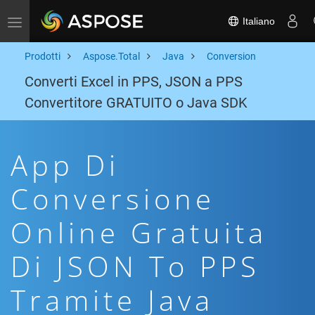
Italiano
Toggle navigation
Prodotti
Aspose.Total
Java
Conversion
Converti Excel in PPS, JSON a PPS
Convertitore GRATUITO o Java SDK
App Di
Conversione
Online Gratuita
Di JSON To PPS
Tramite Java