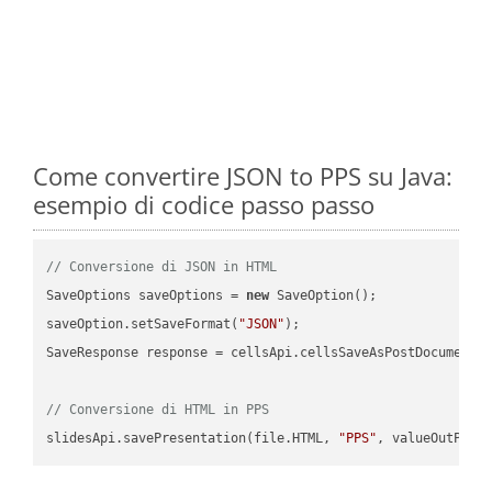
Come convertire JSON to PPS su Java:
esempio di codice passo passo
// Conversione di JSON in HTML
SaveOptions saveOptions = 
new
 SaveOption();

saveOption.setSaveFormat(
"JSON"
);

SaveResponse response = cellsApi.cellsSaveAsPostDocumentS
// Conversione di HTML in PPS
slidesApi.savePresentation(file.HTML, 
"PPS"