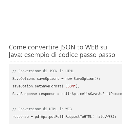
Come convertire JSON to WEB su
Java: esempio di codice passo passo
// Conversione di JSON in HTML
SaveOptions saveOptions = 
new
 SaveOption();

saveOption.setSaveFormat(
"JSON"
);

SaveResponse response = cellsApi.cellsSaveAsPostDocumentS
// Conversione di HTML in WEB