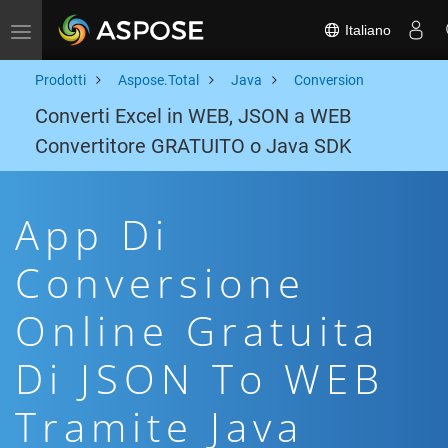
Italiano
Toggle navigation
Prodotti
Aspose.Total
Java
Conversion
Converti Excel in WEB, JSON a WEB
Convertitore GRATUITO o Java SDK
App Di
Conversione
Online Gratuita
Di JSON To WEB
Tramite Java