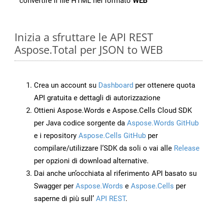
convertire il file HTML nel formato
WEB
Inizia a sfruttare le API REST
Aspose.Total per JSON to WEB
Crea un account su
Dashboard
per ottenere quota
API gratuita e dettagli di autorizzazione
Ottieni Aspose.Words e Aspose.Cells Cloud SDK
per Java codice sorgente da
Aspose.Words GitHub
e i repository
Aspose.Cells GitHub
per
compilare/utilizzare l’SDK da soli o vai alle
Release
per opzioni di download alternative.
Dai anche un’occhiata al riferimento API basato su
Swagger per
Aspose.Words
e
Aspose.Cells
per
saperne di più sull’
API REST
.