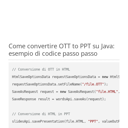
Come convertire OTT to PPT su Java:
esempio di codice passo passo
// Conversione di OTT in HTML
HtmlSaveOptionsData requestSaveOptionsData = 
new
 HtmlSaveO
requestSaveOptionsData.setFileName(
"/file.OTT"
);

SaveAsRequest request = 
new
 SaveAsRequest(
"file.HTML"
,req
SaveResponse result = wordsApi.saveAs(request);

// Conversione di HTML in PPT
slidesApi.savePresentation(file.HTML, 
"PPT"