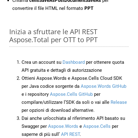
Chiama
cellsSaveAsPostDocumentSaveAs
per
convertire il file HTML nel formato
PPT
Inizia a sfruttare le API REST
Aspose.Total per OTT to PPT
Crea un account su
Dashboard
per ottenere quota
API gratuita e dettagli di autorizzazione
Ottieni Aspose.Words e Aspose.Cells Cloud SDK
per Java codice sorgente da
Aspose.Words GitHub
e i repository
Aspose.Cells GitHub
per
compilare/utilizzare l’SDK da soli o vai alle
Release
per opzioni di download alternative.
Dai anche un’occhiata al riferimento API basato su
Swagger per
Aspose.Words
e
Aspose.Cells
per
saperne di più sull’
API REST
.