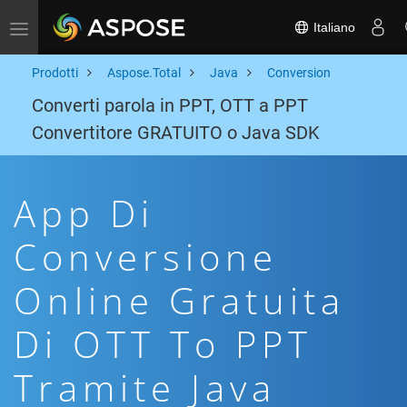
Italiano
Toggle navigation
Prodotti
Aspose.Total
Java
Conversion
Converti parola in PPT, OTT a PPT
Convertitore GRATUITO o Java SDK
App Di
Conversione
Online Gratuita
Di OTT To PPT
Tramite Java