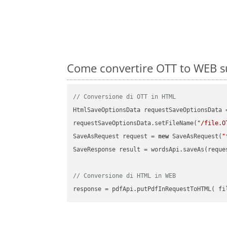
Come convertire OTT to WEB su
// Conversione di OTT in HTML
HtmlSaveOptionsData requestSaveOptionsData 
requestSaveOptionsData.setFileName(
"/file.O
SaveAsRequest request = 
new
 SaveAsRequest(
"
SaveResponse result = wordsApi.saveAs(reques
// Conversione di HTML in WEB