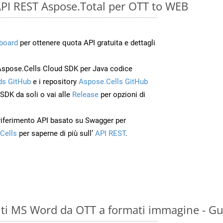
e API REST Aspose.Total per OTT to WEB
board
per ottenere quota API gratuita e dettagli
Aspose.Cells Cloud SDK per Java codice
s GitHub
e i repository
Aspose.Cells GitHub
’SDK da soli o vai alle
Release
per opzioni di
 riferimento API basato su Swagger per
Cells
per saperne di più sull’
API REST
.
ti MS Word da OTT a formati immagine - Gu