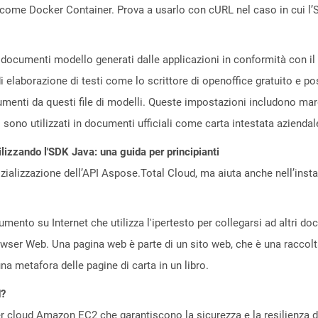
come Docker Container. Prova a usarlo con cURL nel caso in cui l’S
 documenti modello generati dalle applicazioni in conformità con i
di elaborazione di testi come lo scrittore di openoffice gratuito 
menti da questi file di modelli. Queste impostazioni includono margin
i sono utilizzati in documenti ufficiali come carta intestata azienda
lizzando l'SDK Java: una guida per principianti
zializzazione dell’API Aspose.Total Cloud, ma aiuta anche nell’install
ento su Internet che utilizza l'ipertesto per collegarsi ad altri d
owser Web. Una pagina web è parte di un sito web, che è una raccol
a metafora delle pagine di carta in un libro.
d?
 cloud Amazon EC2 che garantiscono la sicurezza e la resilienza del 