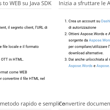
s to WEB su Java SDK
Inizia a sfruttare l
Crea un account su
Dash
ient, il segreto client, l’URL di
di autorizzazione
Ottieni Aspose.Words e 
sorgente da
Aspose.Word
 file locale e il formato
per compilare/utilizzare l
download alternative.
o OTT in HTML.
Dai anche un’occhiata al
Aspose.Words
e
Aspose.
Format come WEB
r convertire il file HTML nel
: metodo rapido e semplice
Convertire documen