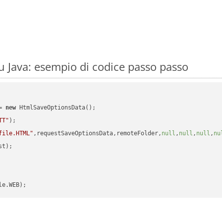
 Java: esempio di codice passo passo
= 
new
 HtmlSaveOptionsData();

TT"
);

file.HTML"
,requestSaveOptionsData,remoteFolder,
null
,
null
,
null
,
nu
t);
