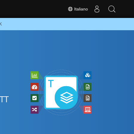
Italiano
K
OTT