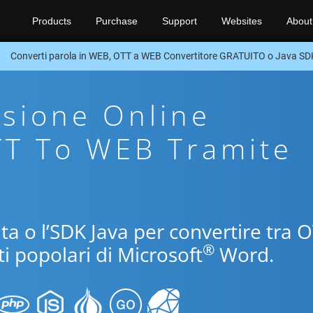
Products
Purchase
Support
Websites
About
Converti parola in WEB, OTT a WEB Convertitore GRATUITO o Java SD
sione Online
TT To WEB Tramite
ita o l’SDK Java per convertire tra 
®
i popolari di Microsoft
Word.