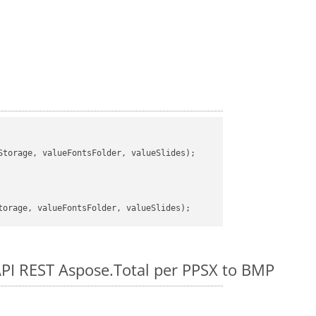
torage, valueFontsFolder, valueSlides);

e API REST Aspose.Total per PPSX to BMP