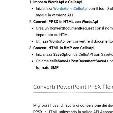
Imposta WordsApi e CellsApi
Inizializza
WordsApi
e
CellsApi
con il tuo ID cl
base e la versione API
Converti PPSX in HTML con WordsApi
Crea un
ConvertDocumentRequest
con il nome
impostato su HTML.
Utilizza WordsApi per convertire il documen
Converti HTML in BMP con CellsApi
Inizializza
SaveOption
da CellsAPI con Save
Chiama
cellsSaveAsPostDocumentSaveAs
pe
formato
BMP
Converti PowerPoint PPSX file 
Migliora i flussi di lavoro di conversione dei d
PPSX in HTML utilizzando la solida API Aspose