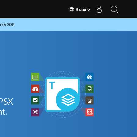
Italiano
Java SDK
PPSX
t.