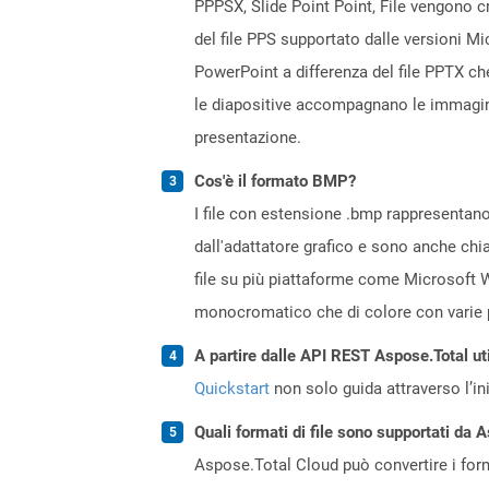
PPPSX, Slide Point Point, File vengono c
del file PPS supportato dalle versioni M
PowerPoint a differenza del file PPTX ch
le diapositive accompagnano le immagini
presentazione.
Cos'è il formato BMP?
I file con estensione .bmp rappresentano 
dall'adattatore grafico e sono anche chi
file su più piattaforme come Microsoft W
monocromatico che di colore con varie p
A partire dalle API REST Aspose.Total uti
Quickstart
non solo guida attraverso l’ini
Quali formati di file sono supportati da 
Aspose.Total Cloud può convertire i forma