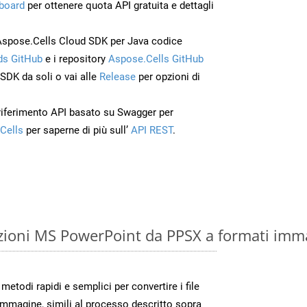
board
per ottenere quota API gratuita e dettagli
Aspose.Cells Cloud SDK per Java codice
s GitHub
e i repository
Aspose.Cells GitHub
’SDK da soli o vai alle
Release
per opzioni di
 riferimento API basato su Swagger per
Cells
per saperne di più sull’
API REST
.
zioni MS PowerPoint da PPSX a formati imm
etodi rapidi e semplici per convertire i file
immagine, simili al processo descritto sopra