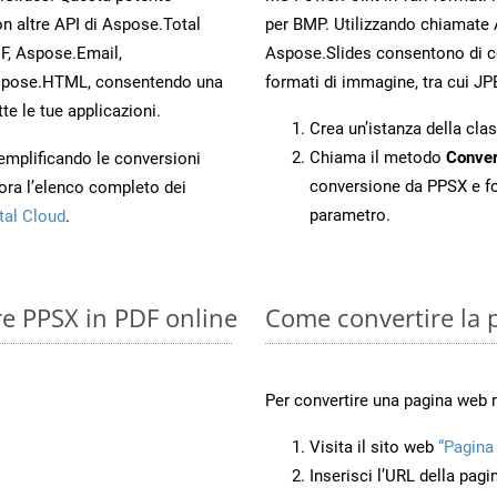
n altre API di Aspose.Total
per BMP. Utilizzando chiamate 
, Aspose.Email,
Aspose.Slides consentono di con
spose.HTML, consentendo una
formati di immagine, tra cui JP
te le tue applicazioni.
Crea un’istanza della cla
Chiama il metodo
Conver
 semplificando le conversioni
conversione da PPSX e f
ora l’elenco completo dei
parametro.
tal Cloud
.
re PPSX in PDF online
Come convertire la
Per convertire una pagina web 
Visita il sito web
“Pagina
.
Inserisci l’URL della pagi