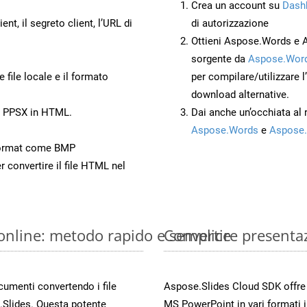
Crea un account su
Dash
ient, il segreto client, l’URL di
di autorizzazione
Ottieni Aspose.Words e 
sorgente da
Aspose.Word
 file locale e il formato
per compilare/utilizzare l
download alternative.
to PPSX in HTML.
Dai anche un’occhiata al
Aspose.Words
e
Aspose.
Format come BMP
r convertire il file HTML nel
online: metodo rapido e semplice
Convertire presenta
ocumenti convertendo i file
Aspose.Slides Cloud SDK offre m
.Slides. Questa potente
MS PowerPoint in vari formati 