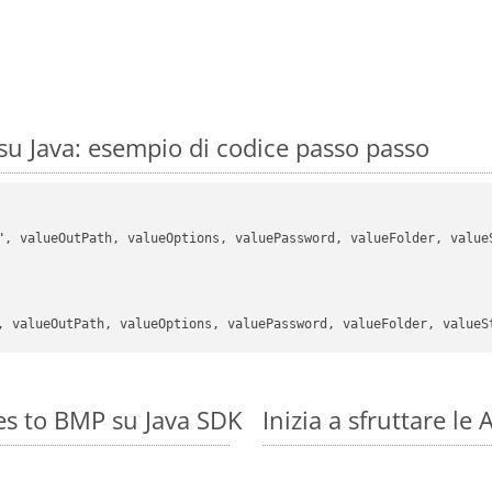
u Java: esempio di codice passo passo
"
, valueOutPath, valueOptions, valuePassword, valueFolder, valueS
es to BMP su Java SDK
Inizia a sfruttare l