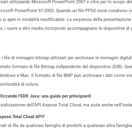
reati utilizzando Microsoft PowerPoint 2007 e oltre per lo scopo de
icrosoft PowerPoint 97-2003. Quando un file PPSX viene condiviso c
e si apre in modalità modificabile. La sequenza della presentazione 
, i suoni e altri media incorporati accompagnano le diapositive di 
i file di immagini bitmap utilizzati per archiviare le immagini digi
amato formato di file Bitmap indipendente del dispositivo (DIB). Que
indows e Mac. Il formato di file BMP può archiviare i dati come imm
rofondità di colore.
lizzando l'SDK Java: una guida per principianti
zializzazione dell’API Aspose.Total Cloud, ma aiuta anche nell’install
Aspose.Total Cloud API?
ti di file da qualsiasi famiglia di prodotti a qualsiasi altra famigli