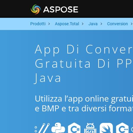
Prodotti
Aspose.Total
Java
Conversion
App Di Conver
Gratuita Di P
Java
Utilizza l’app online gratu
e BMP e tra diversi format