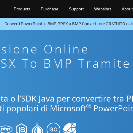
Products
Purchase
Support
Websites
About
Converti PowerPoint in BMP, PPSX a BMP Convertitore GRATUITO o 
sione Online
PSX To BMP Tramite
ita o l’SDK Java per convertire tra 
®
i popolari di Microsoft
PowerPoin