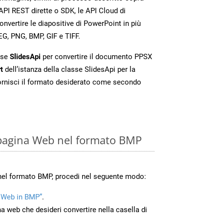
API REST dirette o SDK, le API Cloud di
vertire le diapositive di PowerPoint in più
EG, PNG, BMP, GIF e TIFF.
sse
SlidesApi
per convertire il documento PPSX
t
dell’istanza della classe SlidesApi per la
ornisci il formato desiderato come secondo
 pagina Web nel formato BMP
nel formato BMP, procedi nel seguente modo:
 Web in BMP”
.
na web che desideri convertire nella casella di