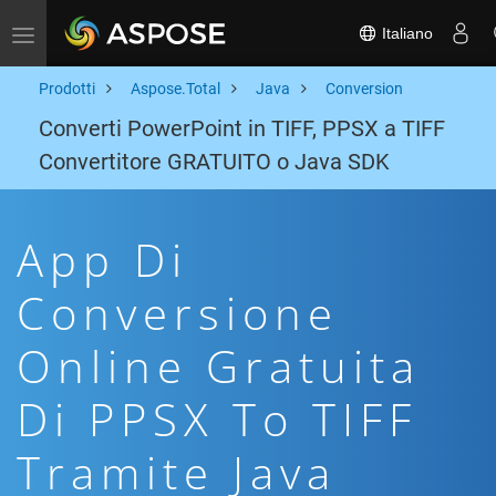
Italiano
Toggle navigation
Prodotti
Aspose.Total
Java
Conversion
Converti PowerPoint in TIFF, PPSX a TIFF
Convertitore GRATUITO o Java SDK
App Di
Conversione
Online Gratuita
Di PPSX To TIFF
Tramite Java