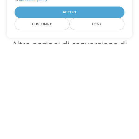
to
our cookie policy
.
ACCEPT
CUSTOMIZE
DENY
Altre opzioni di conversione di
PowerPoint
Converti PPT in DOC
DOC:
Microsoft Word Binary Format
Converti PPT in DOT
DOT:
Microsoft Word Template Files
Converti PPT in DOCX
DOCX:
Office 2007+ Word Document