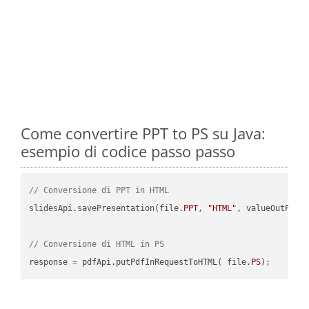
Come convertire PPT to PS su Java:
esempio di codice passo passo
// Conversione di PPT in HTML
slidesApi.savePresentation(file.
PPT
, 
"HTML"
, valueOutPath,
// Conversione di HTML in PS
response 
=
 pdfApi.putPdfInRequestToHTML( file.
PS