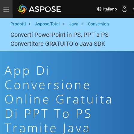
Italiano
Toggle navigation
Prodotti
Aspose.Total
Java
Conversion
Converti PowerPoint in PS, PPT a PS
Convertitore GRATUITO o Java SDK
App Di
Conversione
Online Gratuita
Di PPT To PS
Tramite Java