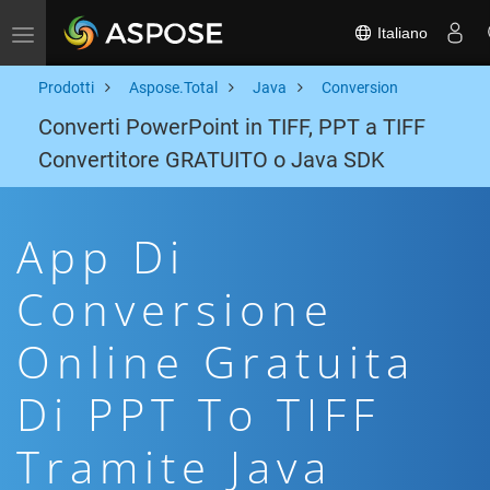
Italiano
Toggle navigation
Prodotti
Aspose.Total
Java
Conversion
Converti PowerPoint in TIFF, PPT a TIFF
Convertitore GRATUITO o Java SDK
App Di
Conversione
Online Gratuita
Di PPT To TIFF
Tramite Java