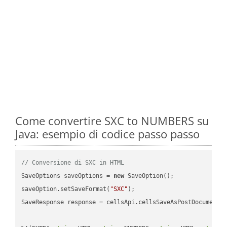
Come convertire SXC to NUMBERS su
Java: esempio di codice passo passo
// Conversione di SXC in HTML
SaveOptions saveOptions = 
new
 SaveOption();

saveOption.setSaveFormat(
"SXC"
);

SaveResponse response = cellsApi.cellsSaveAsPostDocumentS