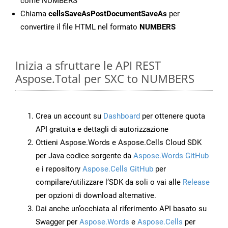
come NUMBERS
Chiama
cellsSaveAsPostDocumentSaveAs
per
convertire il file HTML nel formato
NUMBERS
Inizia a sfruttare le API REST
Aspose.Total per SXC to NUMBERS
Crea un account su
Dashboard
per ottenere quota
API gratuita e dettagli di autorizzazione
Ottieni Aspose.Words e Aspose.Cells Cloud SDK
per Java codice sorgente da
Aspose.Words GitHub
e i repository
Aspose.Cells GitHub
per
compilare/utilizzare l’SDK da soli o vai alle
Release
per opzioni di download alternative.
Dai anche un’occhiata al riferimento API basato su
Swagger per
Aspose.Words
e
Aspose.Cells
per