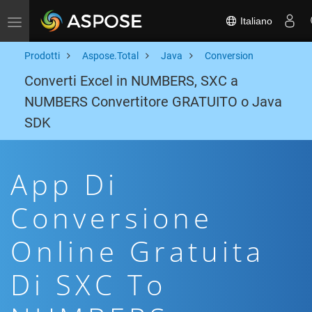
Italiano
Toggle navigation
Prodotti
Aspose.Total
Java
Conversion
Converti Excel in NUMBERS, SXC a
NUMBERS Convertitore GRATUITO o Java
SDK
App Di
Conversione
Online Gratuita
Di SXC To