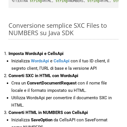
%!(EXTRA 
string
=HTML, 
string
=NUMBERS, 
string
=HTML, 
string
Conversione semplice SXC Files to
NUMBERS su Java SDK
Imposta WordsApi e CellsApi
Inizializza
WordsApi
e
CellsApi
con il tuo ID client, il
segreto client, l’URL di base e la versione API
Converti SXC in HTML con WordsApi
Crea un
ConvertDocumentRequest
con il nome file
locale e il formato impostato su HTML.
Utilizza WordsApi per convertire il documento SXC in
HTML.
Converti HTML in NUMBERS con CellsApi
Inizializza
SaveOption
da CellsAPI con SaveFormat