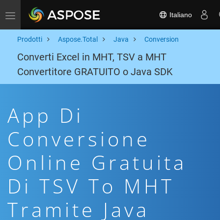
Italiano
Toggle navigation
Prodotti
Aspose.Total
Java
Conversion
Converti Excel in MHT, TSV a MHT
Convertitore GRATUITO o Java SDK
App Di
Conversione
Online Gratuita
Di TSV To MHT
Tramite Java