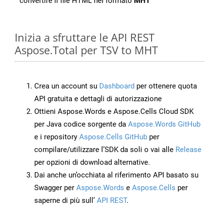
convertire il file HTML nel formato
MHT
Inizia a sfruttare le API REST
Aspose.Total per TSV to MHT
Crea un account su
Dashboard
per ottenere quota
API gratuita e dettagli di autorizzazione
Ottieni Aspose.Words e Aspose.Cells Cloud SDK
per Java codice sorgente da
Aspose.Words GitHub
e i repository
Aspose.Cells GitHub
per
compilare/utilizzare l’SDK da soli o vai alle
Release
per opzioni di download alternative.
Dai anche un’occhiata al riferimento API basato su
Swagger per
Aspose.Words
e
Aspose.Cells
per
saperne di più sull’
API REST
.