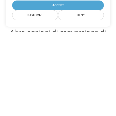
ACCEPT
CUSTOMIZE
DENY
Altre opzioni di conversione di
Excel
Converti TSV in DOC
DOC:
Microsoft Word Binary Format
Converti TSV in DOT
DOT:
Microsoft Word Template Files
Converti TSV in DOCX
DOCX:
Office 2007+ Word Document
Converti TSV in DOCM