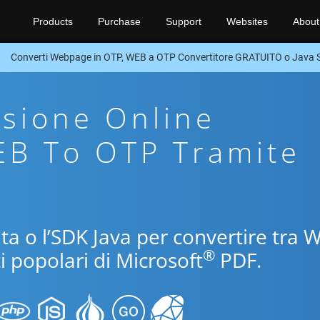
Products
Purchase
Support
Websites
About
Converti Webpage in OTP, WEB a OTP Convertitore GRATUITO o Java
sione Online
EB To OTP Tramite
uita o l’SDK Java per convertire tra 
®
i popolari di Microsoft
PDF.