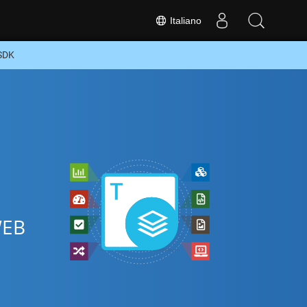
Italiano
 SDK
WEB