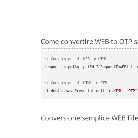
Come convertire WEB to OTP su
// Conversione di WEB in HTML
response 
=
 pdfApi.putPdfInRequestToWEB( fil
// Conversione di HTML in OTP
slidesApi.savePresentation(file.
HTML
, 
"OTP"
Conversione semplice WEB File