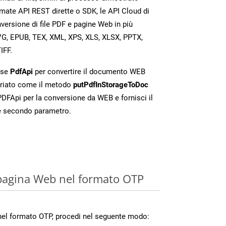
mate API REST dirette o SDK, le API Cloud di
rsione di file PDF e pagine Web in più
VG, EPUB, TEX, XML, XPS, XLS, XLSX, PPTX,
IFF.
sse
PdfApi
per convertire il documento WEB
riato come il metodo
putPdfInStorageToDoc
 PDFApi per la conversione da WEB e fornisci il
e secondo parametro.
pagina Web nel formato OTP
nel formato OTP, procedi nel seguente modo: