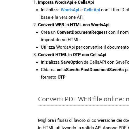
Imposta WordsApi e CellsApi
Inizializza
WordsApi
e
CellsApi
con il tuo ID cl
base e la versione API
Converti WEB in HTML con WordsApi
Crea un
ConvertDocumentRequest
con il nome
impostato su HTML.
Utilizza WordsApi per convertire il documen
Converti HTML in OTP con CellsApi
Inizializza
SaveOption
da CellsAPI con SaveF
Chiama
cellsSaveAsPostDocumentSaveAs
pe
formato
OTP
Converti PDF WEB file online:
Migliora i flussi di lavoro di conversione dei 
in HTML utilizzando la solida API Aspose.PDF.