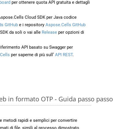
board
per ottenere quota API gratuita e dettagli
Aspose.Cells Cloud SDK per Java codice
s GitHub
e i repository
Aspose.Cells GitHub
’SDK da soli o vai alle
Release
per opzioni di
 riferimento API basato su Swagger per
Cells
per saperne di più sull’
API REST
.
eb in formato OTP - Guida passo passo
metodi rapidi e semplici per convertire
mati di file, simili al processo dimostrato