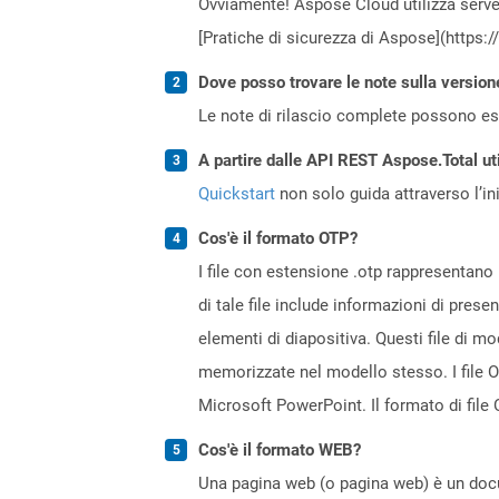
Ovviamente! Aspose Cloud utilizza server
[Pratiche di sicurezza di Aspose](https:
Dove posso trovare le note sulla version
Le note di rilascio complete possono ess
A partire dalle API REST Aspose.Total uti
Quickstart
non solo guida attraverso l’ini
Cos'è il formato OTP?
I file con estensione .otp rappresentano
di tale file include informazioni di pres
elementi di diapositiva. Questi file di m
memorizzate nel modello stesso. I file 
Microsoft PowerPoint. Il formato di file
Cos'è il formato WEB?
Una pagina web (o pagina web) è un docum