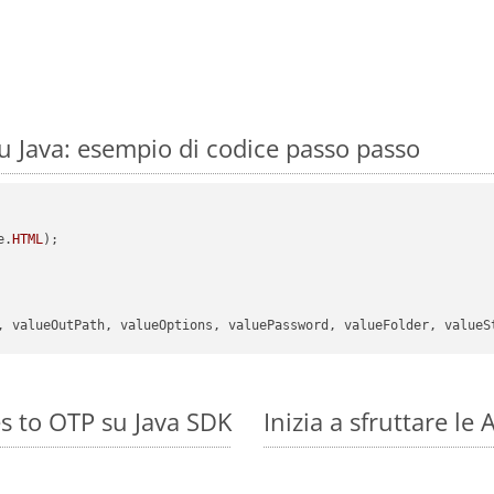
 Java: esempio di codice passo passo
e.
HTML
);

s to OTP su Java SDK
Inizia a sfruttare l