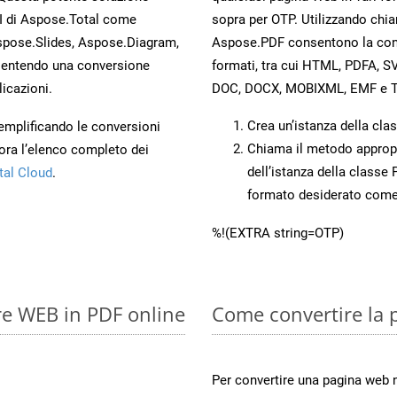
PI di Aspose.Total come
sopra per OTP. Utilizzando chia
spose.Slides, Aspose.Diagram,
Aspose.PDF consentono la conve
entendo una conversione
formati, tra cui HTML, PDFA, S
licazioni.
DOC, DOCX, MOBIXML, EMF e T
Crea un’istanza della cla
 semplificando le conversioni
Chiama il metodo approp
ora l’elenco completo dei
dell’istanza della classe
tal Cloud
.
formato desiderato com
%!(EXTRA string=OTP)
re WEB in PDF online
Come convertire la 
Per convertire una pagina web 