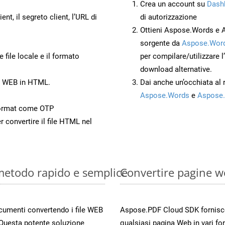
Crea un account su
Dash
ient, il segreto client, l’URL di
di autorizzazione
Ottieni Aspose.Words e 
sorgente da
Aspose.Word
 file locale e il formato
per compilare/utilizzare l
download alternative.
to WEB in HTML.
Dai anche un’occhiata al
Aspose.Words
e
Aspose.
ormat come OTP
r convertire il file HTML nel
 metodo rapido e semplice
Convertire pagine w
documenti convertendo i file WEB
Aspose.PDF Cloud SDK fornisce 
 Questa potente soluzione
qualsiasi pagina Web in vari for