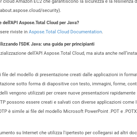
 cloud Amazon EC2 che garantiscono la sicurezza e la resilienza del 
//about.aspose.cloud/security).
e dell'API Aspose.Total Cloud per Java?
ere riviste in
Aspose.Total Cloud Documentation
.
lizzando l'SDK Java: una guida per principianti
zializzazione dell’API Aspose.Total Cloud, ma aiuta anche nell’install
 i file del modello di presentazione creati dalle applicazioni in f
entazione sotto forma di diapositive con testo, immagini, forme, conte
odelli vengono utilizzati per creare nuove presentazioni rapidamente 
OTP possono essere creati e salvati con diverse applicazioni come 
 OTP è simile ai file del modello Microsoft PowerPoint .POT e .POTX
ento su Internet che utilizza l'ipertesto per collegarsi ad altri d