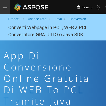
Italiano
Toggle navigation
Prodotti
Aspose.Total
Java
Conversion
Converti Webpage in PCL, WEB a PCL
Convertitore GRATUITO o Java SDK
App Di
Conversione
Online Gratuita
Di WEB To PCL
Tramite Java