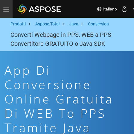
Italiano
Toggle navigation
Prodotti
Aspose.Total
Java
Conversion
Converti Webpage in PPS, WEB a PPS
Convertitore GRATUITO o Java SDK
App Di
Conversione
Online Gratuita
Di WEB To PPS
Tramite Java