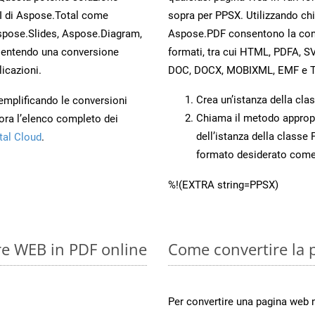
PI di Aspose.Total come
sopra per PPSX. Utilizzando ch
spose.Slides, Aspose.Diagram,
Aspose.PDF consentono la conve
entendo una conversione
formati, tra cui HTML, PDFA, S
licazioni.
DOC, DOCX, MOBIXML, EMF e T
Crea un’istanza della cla
 semplificando le conversioni
Chiama il metodo approp
ora l’elenco completo dei
dell’istanza della classe
tal Cloud
.
formato desiderato com
%!(EXTRA string=PPSX)
re WEB in PDF online
Come convertire la 
Per convertire una pagina web 