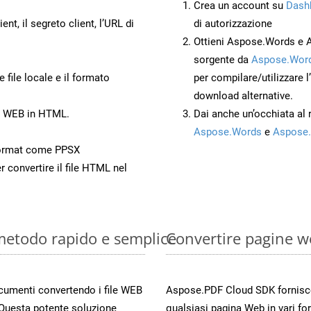
Crea un account su
Dash
ient, il segreto client, l’URL di
di autorizzazione
Ottieni Aspose.Words e 
sorgente da
Aspose.Word
 file locale e il formato
per compilare/utilizzare l
download alternative.
to WEB in HTML.
Dai anche un’occhiata al
Aspose.Words
e
Aspose.
ormat come PPSX
r convertire il file HTML nel
 metodo rapido e semplice
Convertire pagine w
documenti convertendo i file WEB
Aspose.PDF Cloud SDK fornisce 
 Questa potente soluzione
qualsiasi pagina Web in vari for