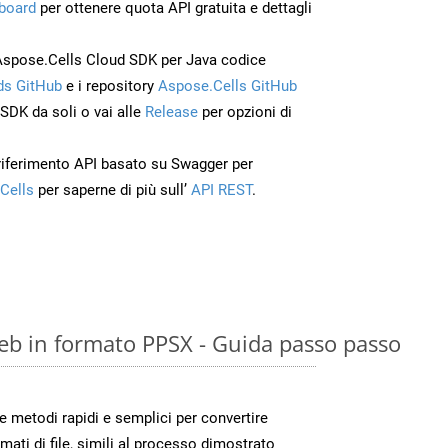
board
per ottenere quota API gratuita e dettagli
Aspose.Cells Cloud SDK per Java codice
s GitHub
e i repository
Aspose.Cells GitHub
’SDK da soli o vai alle
Release
per opzioni di
 riferimento API basato su Swagger per
Cells
per saperne di più sull’
API REST
.
eb in formato PPSX - Guida passo passo
metodi rapidi e semplici per convertire
mati di file, simili al processo dimostrato