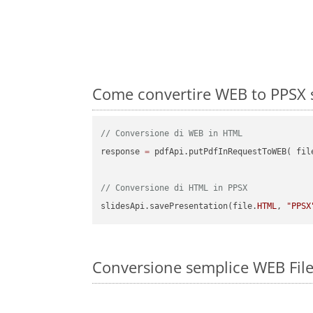
Come convertire WEB to PPSX s
// Conversione di WEB in HTML
response 
=
 pdfApi.putPdfInRequestToWEB( fil
// Conversione di HTML in PPSX
slidesApi.savePresentation(file.
HTML
, 
"PPSX
Conversione semplice WEB File