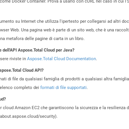
come Docker Container. Prova a usarlo con cURL nel caso in cui l’S
ento su Internet che utilizza l'ipertesto per collegarsi ad altri d
owser Web. Una pagina web è parte di un sito web, che è una raccol
a metafora delle pagine di carta in un libro.
e dell'API Aspose.Total Cloud per Java?
ere riviste in
Aspose.Total Cloud Documentation
.
Aspose.Total Cloud API?
ti di file da qualsiasi famiglia di prodotti a qualsiasi altra famigli
’elenco completo dei
formati di file supportati
.
ud?
 cloud Amazon EC2 che garantiscono la sicurezza e la resilienza del 
//about.aspose.cloud/security).