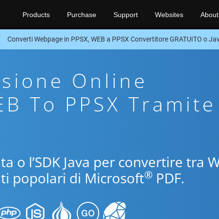
Products
Purchase
Support
Websites
About
Converti Webpage in PPSX, WEB a PPSX Convertitore GRATUITO o Ja
sione Online
EB To PPSX Tramite
uita o l’SDK Java per convertire tra 
®
ti popolari di Microsoft
PDF.