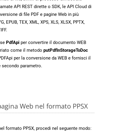
iamate API REST dirette o SDK, le API Cloud di
rsione di file PDF e pagine Web in più
VG, EPUB, TEX, XML, XPS, XLS, XLSX, PPTX,
IFF.
sse
PdfApi
per convertire il documento WEB
riato come il metodo
putPdfInStorageToDoc
 PDFApi per la conversione da WEB e fornisci il
e secondo parametro.
pagina Web nel formato PPSX
nel formato PPSX, procedi nel seguente modo: