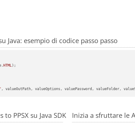
u Java: esempio di codice passo passo
e.
HTML
);

"
s to PPSX su Java SDK
Inizia a sfruttare l