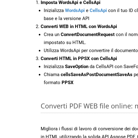
Imposta WordsApi e CellsApi
Inizializza
WordsApi
e
CellsApi
con il tuo ID cl
base e la versione API
Converti WEB in HTML con WordsApi
Crea un
ConvertDocumentRequest
con il nome
impostato su HTML.
Utilizza WordsApi per convertire il documen
Converti HTML in PPSX con CellsApi
Inizializza
SaveOption
da CellsAPI con SaveF
Chiama
cellsSaveAsPostDocumentSaveAs
pe
formato
PPSX
Converti PDF WEB file online:
Migliora i flussi di lavoro di conversione dei 
in HTML utilizzando la solida API Aspose.PDF.