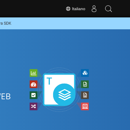
Italiano
va SDK
WEB