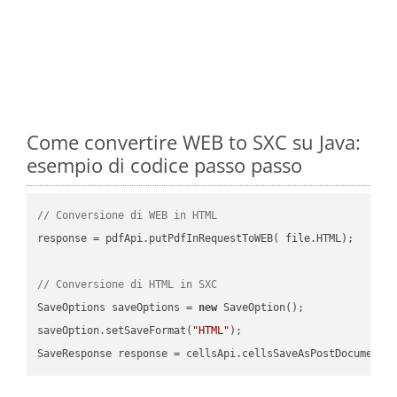
Come convertire WEB to SXC su Java:
esempio di codice passo passo
// Conversione di WEB in HTML
response = pdfApi.putPdfInRequestToWEB( file.HTML);

// Conversione di HTML in SXC
SaveOptions saveOptions = 
new
 SaveOption();

saveOption.setSaveFormat(
"HTML"
);

SaveResponse response = cellsApi.cellsSaveAsPostDocumentS