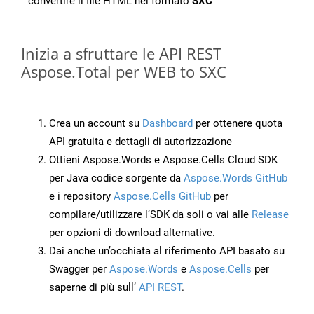
convertire il file HTML nel formato
SXC
Inizia a sfruttare le API REST
Aspose.Total per WEB to SXC
Crea un account su
Dashboard
per ottenere quota
API gratuita e dettagli di autorizzazione
Ottieni Aspose.Words e Aspose.Cells Cloud SDK
per Java codice sorgente da
Aspose.Words GitHub
e i repository
Aspose.Cells GitHub
per
compilare/utilizzare l’SDK da soli o vai alle
Release
per opzioni di download alternative.
Dai anche un’occhiata al riferimento API basato su
Swagger per
Aspose.Words
e
Aspose.Cells
per
saperne di più sull’
API REST
.