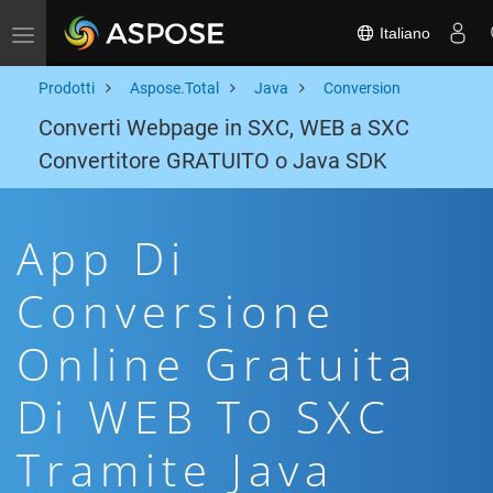
Italiano
Toggle navigation
Prodotti
Aspose.Total
Java
Conversion
Converti Webpage in SXC, WEB a SXC
Convertitore GRATUITO o Java SDK
App Di
Conversione
Online Gratuita
Di WEB To SXC
Tramite Java