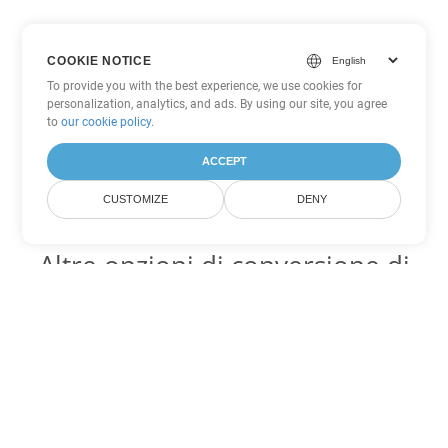
COOKIE NOTICE
To provide you with the best experience, we use cookies for
personalization, analytics, and ads. By using our site, you agree
to
our cookie policy
.
ACCEPT
CUSTOMIZE
DENY
Altre opzioni di conversione di
PDF
Converti WEB in DOC
DOC:
Microsoft Word Binary Format
Converti WEB in DOT