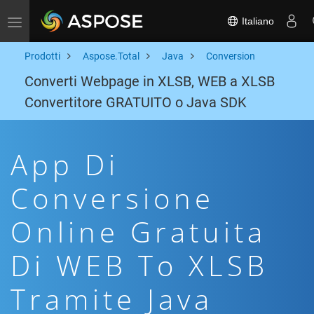
Italiano
Toggle navigation
Prodotti
Aspose.Total
Java
Conversion
Converti Webpage in XLSB, WEB a XLSB
Convertitore GRATUITO o Java SDK
App Di
Conversione
Online Gratuita
Di WEB To XLSB
Tramite Java