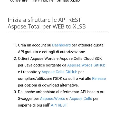
convertire il file HTML nel formato
XLSB
Inizia a sfruttare le API REST
Aspose.Total per WEB to XLSB
Crea un account su
Dashboard
per ottenere quota
API gratuita e dettagli di autorizzazione
Ottieni Aspose.Words e Aspose.Cells Cloud SDK
per Java codice sorgente da
Aspose.Words GitHub
e i repository
Aspose.Cells GitHub
per
compilare/utilizzare l’SDK da soli o vai alle
Release
per opzioni di download alternative.
Dai anche un’occhiata al riferimento API basato su
Swagger per
Aspose.Words
e
Aspose.Cells
per
saperne di più sull’
API REST
.