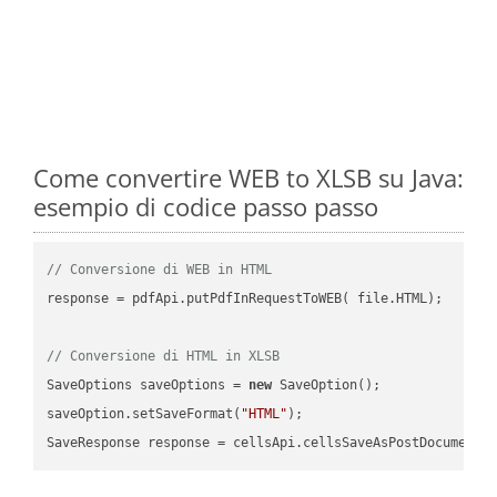
Come convertire WEB to XLSB su Java:
esempio di codice passo passo
// Conversione di WEB in HTML
response = pdfApi.putPdfInRequestToWEB( file.HTML);

// Conversione di HTML in XLSB
SaveOptions saveOptions = 
new
 SaveOption();

saveOption.setSaveFormat(
"HTML"
);

SaveResponse response = cellsApi.cellsSaveAsPostDocumentS