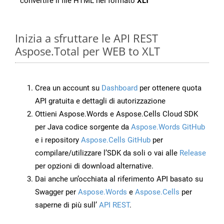
convertire il file HTML nel formato
XLT
Inizia a sfruttare le API REST
Aspose.Total per WEB to XLT
Crea un account su
Dashboard
per ottenere quota
API gratuita e dettagli di autorizzazione
Ottieni Aspose.Words e Aspose.Cells Cloud SDK
per Java codice sorgente da
Aspose.Words GitHub
e i repository
Aspose.Cells GitHub
per
compilare/utilizzare l’SDK da soli o vai alle
Release
per opzioni di download alternative.
Dai anche un’occhiata al riferimento API basato su
Swagger per
Aspose.Words
e
Aspose.Cells
per
saperne di più sull’
API REST
.