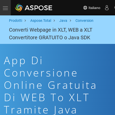
Italiano
Toggle navigation
Prodotti
Aspose.Total
Java
Conversion
Converti Webpage in XLT, WEB a XLT
Convertitore GRATUITO o Java SDK
App Di
Conversione
Online Gratuita
Di WEB To XLT
Tramite Java