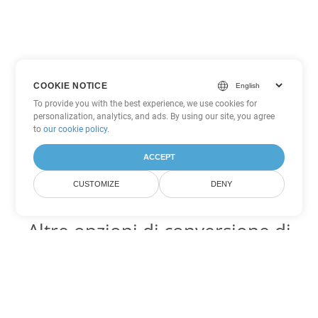
COOKIE NOTICE
To provide you with the best experience, we use cookies for
personalization, analytics, and ads. By using our site, you agree
to
our cookie policy
.
ACCEPT
CUSTOMIZE
DENY
Altre opzioni di conversione di
PDF
Converti WEB in DOC
DOC:
Microsoft Word Binary Format