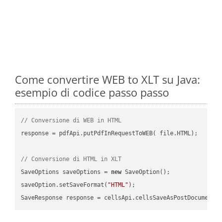
Come convertire WEB to XLT su Java:
esempio di codice passo passo
// Conversione di WEB in HTML
response = pdfApi.putPdfInRequestToWEB( file.HTML);

// Conversione di HTML in XLT
SaveOptions saveOptions = 
new
 SaveOption();

saveOption.setSaveFormat(
"HTML"
);

SaveResponse response = cellsApi.cellsSaveAsPostDocumentS