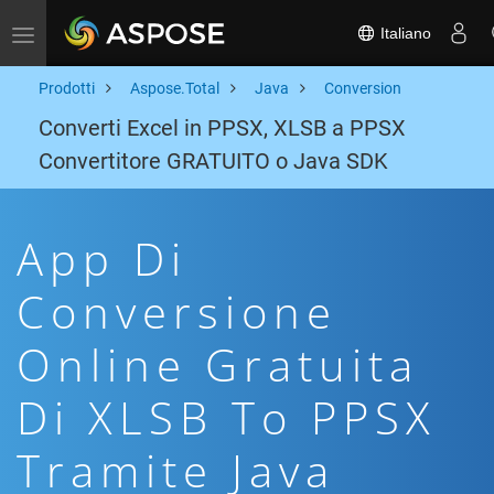
Italiano
Toggle navigation
Prodotti
Aspose.Total
Java
Conversion
Converti Excel in PPSX, XLSB a PPSX
Convertitore GRATUITO o Java SDK
App Di
Conversione
Online Gratuita
Di XLSB To PPSX
Tramite Java