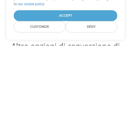
to
our cookie policy
.
ACCEPT
CUSTOMIZE
DENY
Altre opzioni di conversione di
Excel
Converti XLSB in DOC
DOC:
Microsoft Word Binary Format
Converti XLSB in DOT
DOT:
Microsoft Word Template Files
Converti XLSB in DOCX
DOCX:
Office 2007+ Word Document