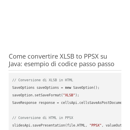
Come convertire XLSB to PPSX su
Java: esempio di codice passo passo
// Conversione di XLSB in HTML
SaveOptions saveOptions = 
new
 SaveOption();

saveOption.setSaveFormat(
"XLSB"
);

SaveResponse response = cellsApi.cellsSaveAsPostDocumentS
// Conversione di HTML in PPSX
slidesApi.savePresentation(file.HTML, 
"PPSX"