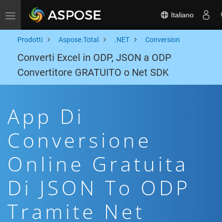
Italiano
Toggle navigation
Prodotti
Aspose.Total
.NET
Conversion
Converti Excel in ODP, JSON a ODP
Convertitore GRATUITO o Net SDK
App Di
Conversione
Online Gratuita
Di JSON To ODP
Tramite Net