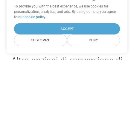
To provide you with the best experience, we use cookies for
personalization, analytics, and ads. By using our site, you agree
to
our cookie policy
.
ACCEPT
CUSTOMIZE
DENY
Altre opzioni di conversione di
Excel
Converti JSON in DOC
DOC:
Microsoft Word Binary Format
Converti JSON in DOT
DOT:
Microsoft Word Template Files
Converti JSON in DOCX