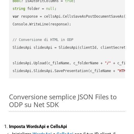
bool
? isAutoFitColumns = 
true
string
 folder = 
null
var
 response = cellsApi.CellsSaveAsPostDocumentSaveAs(name
Console.WriteLine(response);

// Conversione di HTML in ODP
SlidesApi slidesApi = SlidesApi(clientId, clientSecret);

slidesApi.Upload(c_fileName, c_folderName + 
"/"
 + c_fileNa
slidesApi.SlidesApi.SavePresentation(c_fileName + 
"HTML"
,
Conversione semplice JSON Files to
ODP su Net SDK
Imposta WordsApi e CellsApi