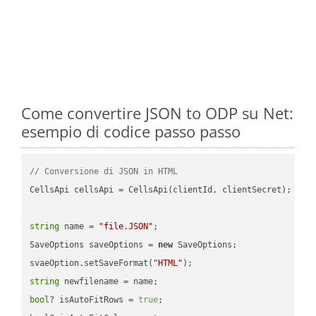
Come convertire JSON to ODP su Net:
esempio di codice passo passo
// Conversione di JSON in HTML
CellsApi cellsApi = CellsApi(clientId, clientSecret);

string
 name = 
"file.JSON"
;

SaveOptions saveOptions = 
new
 SaveOptions;

svaeOption.setSaveFormat(
"HTML"
string
bool
? isAutoFitRows = 
true