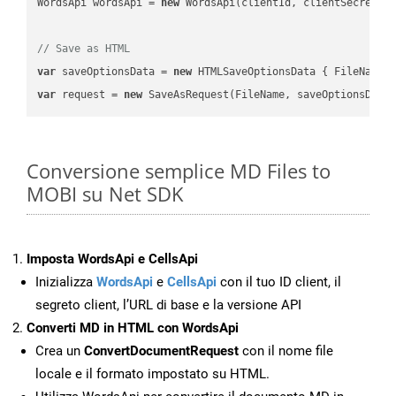
WordsApi wordsApi = 
new
 WordsApi(clientId, clientSecret);

// Save as HTML
var
 saveOptionsData = 
new
 HTMLSaveOptionsData { FileName 
var
 request = 
new
Conversione semplice MD Files to
MOBI su Net SDK
Imposta WordsApi e CellsApi
Inizializza
WordsApi
e
CellsApi
con il tuo ID client, il
segreto client, l’URL di base e la versione API
Converti MD in HTML con WordsApi
Crea un
ConvertDocumentRequest
con il nome file
locale e il formato impostato su HTML.