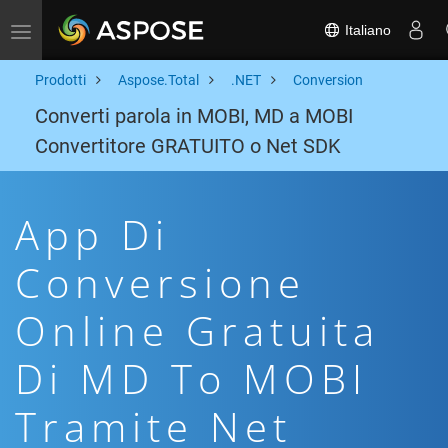
Italiano
Toggle navigation
Prodotti
Aspose.Total
.NET
Conversion
Converti parola in MOBI, MD a MOBI
Convertitore GRATUITO o Net SDK
App Di
Conversione
Online Gratuita
Di MD To MOBI
Tramite Net