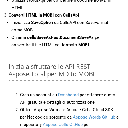
Utilizza WordsApi per convertire il documento MD in
HTML.
Converti HTML in MOBI con CellsApi
Inizializza
SaveOption
da CellsAPI con SaveFormat
come MOBI
Chiama
cellsSaveAsPostDocumentSaveAs
per
convertire il file HTML nel formato
MOBI
Inizia a sfruttare le API REST
Aspose.Total per MD to MOBI
Crea un account su
Dashboard
per ottenere quota
API gratuita e dettagli di autorizzazione
Ottieni Aspose.Words e Aspose.Cells Cloud SDK
per Net codice sorgente da
Aspose.Words GitHub
e
i repository
Aspose.Cells GitHub
per