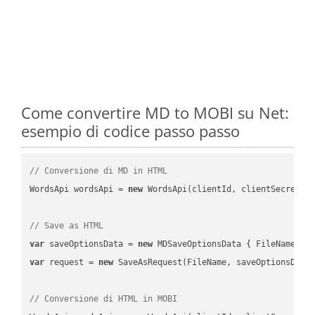
Come convertire MD to MOBI su Net:
esempio di codice passo passo
// Conversione di MD in HTML
WordsApi wordsApi = 
new
 WordsApi(clientId, clientSecret);

// Save as HTML
var
 saveOptionsData = 
new
 MDSaveOptionsData { FileName = 
var
 request = 
new
 SaveAsRequest(FileName, saveOptionsData)
// Conversione di HTML in MOBI