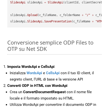
SlidesApi
 slidesApi 
=
SlidesApi
(clientId, clientSecret);

slidesApi.
Upload
(c_fileName, c_folderName 
+
"/"
+
 c_fileNa
slidesApi.
SlidesApi
.
SavePresentation
(c_fileName 
+
"HTML"
,
Conversione semplice ODP Files to
OTP su Net SDK
Imposta WordsApi e CellsApi
Inizializza
WordsApi
e
CellsApi
con il tuo ID client, il
segreto client, l’URL di base e la versione API
Converti ODP in HTML con WordsApi
Crea un
ConvertDocumentRequest
con il nome file
locale e il formato impostato su HTML.
Utilizza WordsApi per convertire il documento ODP in