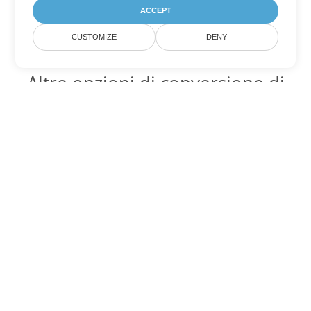
ACCEPT
CUSTOMIZE
DENY
Altre opzioni di conversione di
PowerPoint
Converti ODP in DOC
DOC:
Microsoft Word Binary Format
Converti ODP in DOT
DOT:
Microsoft Word Template Files
Converti ODP in DOCX
DOCX:
Office 2007+ Word Document
Converti ODP in DOCM