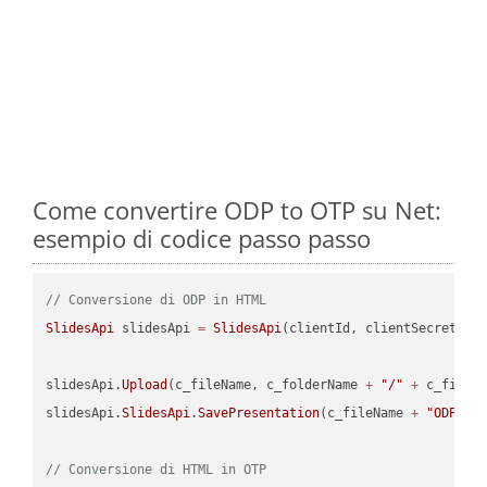
Come convertire ODP to OTP su Net:
esempio di codice passo passo
// Conversione di ODP in HTML
SlidesApi
 slidesApi 
=
SlidesApi
(clientId, clientSecret);

slidesApi.
Upload
(c_fileName, c_folderName 
+
"/"
+
 c_fileNa
slidesApi.
SlidesApi
.
SavePresentation
(c_fileName 
+
"ODP"
, 
// Conversione di HTML in OTP