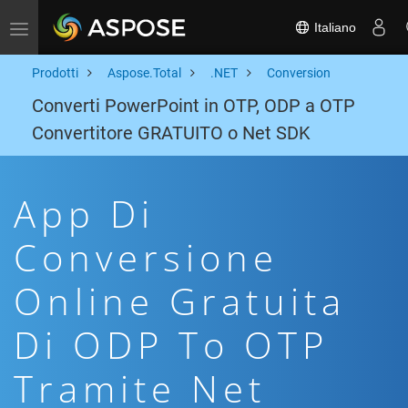
Italiano
Toggle navigation
Prodotti
Aspose.Total
.NET
Conversion
Converti PowerPoint in OTP, ODP a OTP
Convertitore GRATUITO o Net SDK
App Di
Conversione
Online Gratuita
Di ODP To OTP
Tramite Net