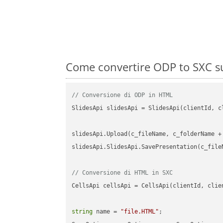
Come convertire ODP to SXC su
// Conversione di ODP in HTML
SlidesApi slidesApi = SlidesApi(clientId, cl
slidesApi.Upload(c_fileName, c_folderName +
slidesApi.SlidesApi.SavePresentation(c_file
// Conversione di HTML in SXC
CellsApi cellsApi = CellsApi(clientId, clien
string
 name = 
"file.HTML"
;
