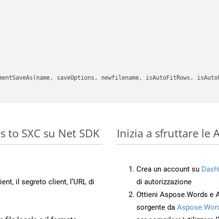
mentSaveAs(name, saveOptions, newfilename, isAutoFitRows, isAutoF
s to SXC su Net SDK
Inizia a sfruttare l
Crea un account su
Dash
ient, il segreto client, l’URL di
di autorizzazione
Ottieni Aspose.Words e 
sorgente da
Aspose.Word