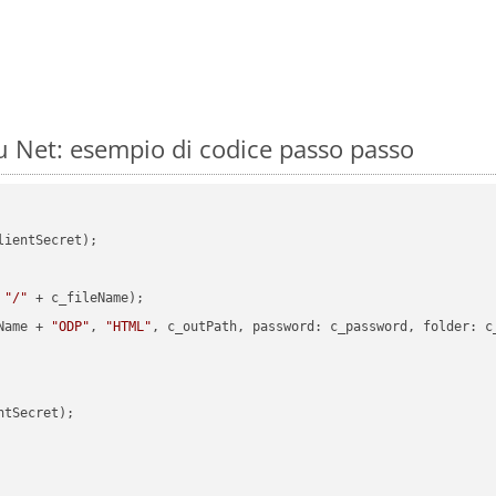
 Net: esempio di codice passo passo
ientSecret);

 
"/"
 + c_fileName);

Name + 
"ODP"
, 
"HTML"
, c_outPath, password: c_password, folder: c_
tSecret);
