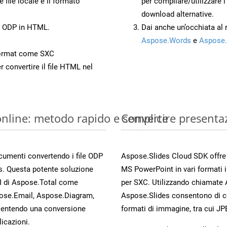
 file locale e il formato
per compilare/utilizzare l
download alternative.
to ODP in HTML.
Dai anche un’occhiata al
Aspose.Words
e
Aspose.
ormat come SXC
r convertire il file HTML nel
online: metodo rapido e semplice
Convertire presenta
ocumenti convertendo i file ODP
Aspose.Slides Cloud SDK offre m
s. Questa potente soluzione
MS PowerPoint in vari formati 
PI di Aspose.Total come
per SXC. Utilizzando chiamate A
ose.Email, Aspose.Diagram,
Aspose.Slides consentono di con
entendo una conversione
formati di immagine, tra cui JP
licazioni.