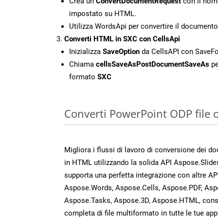
Crea un
ConvertDocumentRequest
con il nome
impostato su HTML.
Utilizza WordsApi per convertire il documen
Converti HTML in SXC con CellsApi
Inizializza
SaveOption
da CellsAPI con SaveF
Chiama
cellsSaveAsPostDocumentSaveAs
pe
formato
SXC
Converti PowerPoint ODP file 
Migliora i flussi di lavoro di conversione dei d
in HTML utilizzando la solida API Aspose.Slide
supporta una perfetta integrazione con altre A
Aspose.Words, Aspose.Cells, Aspose.PDF, Asp
Aspose.Tasks, Aspose.3D, Aspose.HTML, cons
completa di file multiformato in tutte le tue app