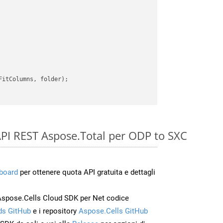
itColumns, folder);

e API REST Aspose.Total per ODP to SXC
board
per ottenere quota API gratuita e dettagli
Aspose.Cells Cloud SDK per Net codice
s GitHub
e i repository
Aspose.Cells GitHub