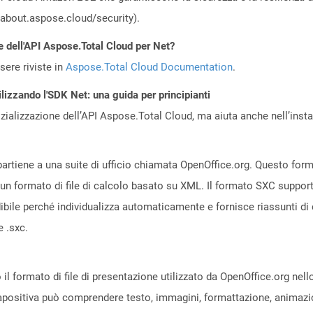
//about.aspose.cloud/security).
e dell'API Aspose.Total Cloud per Net?
ere riviste in
Aspose.Total Cloud Documentation
.
lizzando l'SDK Net: una guida per principianti
zializzazione dell’API Aspose.Total Cloud, ma aiuta anche nell’install
partiene a una suite di ufficio chiamata OpenOffice.org. Questo fo
è un formato di file di calcolo basato su XML. Il formato SXC suppor
dibile perché individualizza automaticamente e fornisce riassunti di d
 .sxc.
il formato di file di presentazione utilizzato da OpenOffice.org nel
diapositiva può comprendere testo, immagini, formattazione, animazio