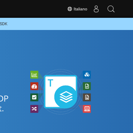
Italiano
 SDK
ODP
.