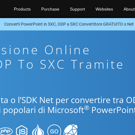
Products
Purchase
Support
Websites
About
Converti PowerPoint in SXC, ODP a SXC Convertitore GRATUITO o Net
sione Online
DP To SXC Tramite
uita o l’SDK Net per convertire tra 
®
i popolari di Microsoft
PowerPoint