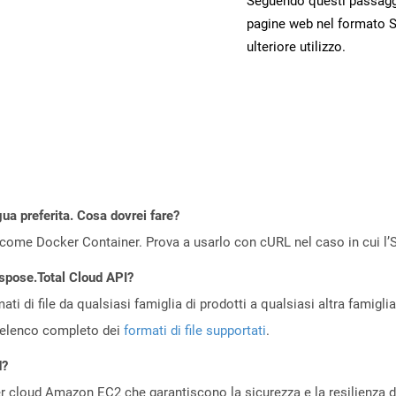
Seguendo questi passaggi,
pagine web nel formato S
ulteriore utilizzo.
gua preferita. Cosa dovrei fare?
come Docker Container. Prova a usarlo con cURL nel caso in cui l’S
Aspose.Total Cloud API?
ti di file da qualsiasi famiglia di prodotti a qualsiasi altra famigli
’elenco completo dei
formati di file supportati
.
d?
 cloud Amazon EC2 che garantiscono la sicurezza e la resilienza del 