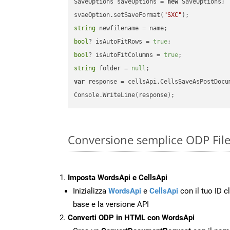
SaveOptions saveOptions = 
new
 SaveOptions;

svaeOption.setSaveFormat(
"SXC"
string
bool
? isAutoFitRows = 
true
bool
? isAutoFitColumns = 
true
string
 folder = 
null
var
 response = cellsApi.CellsSaveAsPostDocu
Conversione semplice ODP File
Imposta WordsApi e CellsApi
Inizializza
WordsApi
e
CellsApi
con il tuo ID cl
base e la versione API
Converti ODP in HTML con WordsApi