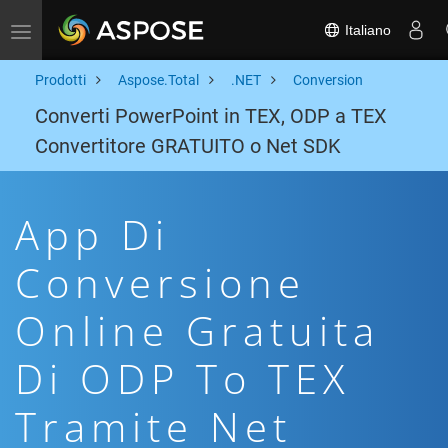
Italiano
Toggle navigation
Prodotti
Aspose.Total
.NET
Conversion
Converti PowerPoint in TEX, ODP a TEX
Convertitore GRATUITO o Net SDK
App Di
Conversione
Online Gratuita
Di ODP To TEX
Tramite Net