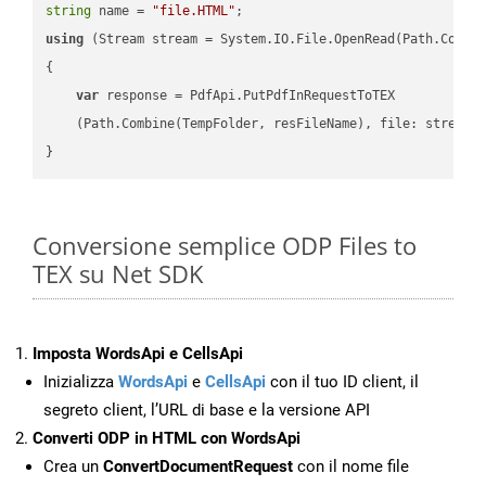
string
 name = 
"file.HTML"
using
 (Stream stream = System.IO.File.OpenRead(Path.Combin
{

var
 response = PdfApi.PutPdfInRequestToTEX

    (Path.Combine(TempFolder, resFileName), file: stream);
Conversione semplice ODP Files to
TEX su Net SDK
Imposta WordsApi e CellsApi
Inizializza
WordsApi
e
CellsApi
con il tuo ID client, il
segreto client, l’URL di base e la versione API
Converti ODP in HTML con WordsApi
Crea un
ConvertDocumentRequest
con il nome file