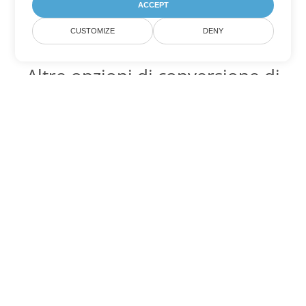
ACCEPT
CUSTOMIZE
DENY
Altre opzioni di conversione di
PowerPoint
Converti ODP in DOC
DOC:
Microsoft Word Binary Format
Converti ODP in DOT
DOT:
Microsoft Word Template Files
Converti ODP in DOCX
DOCX:
Office 2007+ Word Document
Converti ODP in DOCM