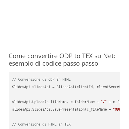
Come convertire ODP to TEX su Net:
esempio di codice passo passo
// Conversione di ODP in HTML
SlidesApi slidesApi = SlidesApi(clientId, clientSecret);

slidesApi.Upload(c_fileName, c_folderName + 
"/"
 + c_fileNa
slidesApi.SlidesApi.SavePresentation(c_fileName + 
"ODP"
, 
// Conversione di HTML in TEX