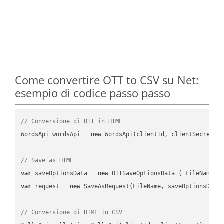
Come convertire OTT to CSV su Net:
esempio di codice passo passo
// Conversione di OTT in HTML
WordsApi wordsApi = 
new
 WordsApi(clientId, clientSecret);

// Save as HTML
var
 saveOptionsData = 
new
 OTTSaveOptionsData { FileName =
var
 request = 
new
 SaveAsRequest(FileName, saveOptionsData)
// Conversione di HTML in CSV