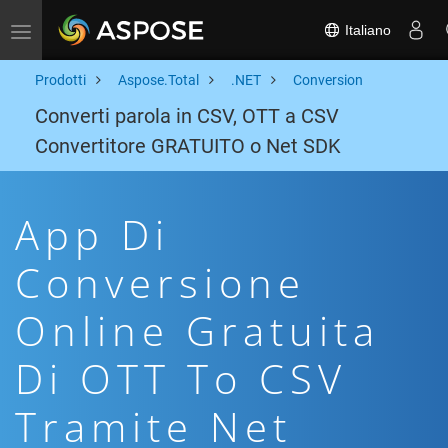
Italiano
Toggle navigation
Prodotti
Aspose.Total
.NET
Conversion
Converti parola in CSV, OTT a CSV
Convertitore GRATUITO o Net SDK
App Di
Conversione
Online Gratuita
Di OTT To CSV
Tramite Net