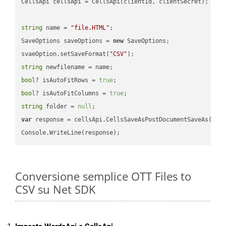
CellsApi cellsApi = CellsApi(clientId, clientSecret);

string
 name = 
"file.HTML"
;

SaveOptions saveOptions = 
new
 SaveOptions;

svaeOption.setSaveFormat(
"CSV"
string
bool
? isAutoFitRows = 
true
bool
? isAutoFitColumns = 
true
string
 folder = 
null
var
 response = cellsApi.CellsSaveAsPostDocumentSaveAs(name
Conversione semplice OTT Files to
CSV su Net SDK