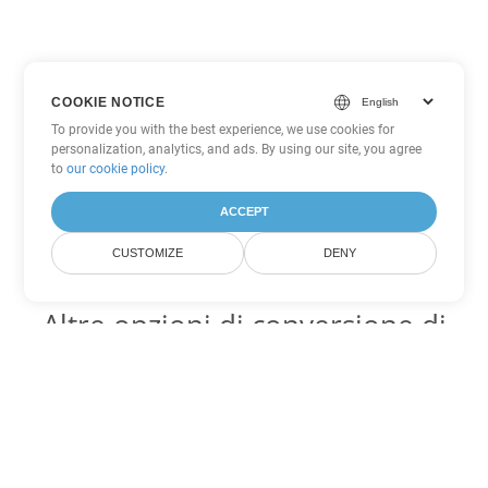
COOKIE NOTICE
To provide you with the best experience, we use cookies for
personalization, analytics, and ads. By using our site, you agree
to
our cookie policy
.
ACCEPT
CUSTOMIZE
DENY
Altre opzioni di conversione di
Word
Converti OTT in DOC
DOC:
Microsoft Word Binary Format