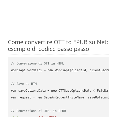
Come convertire OTT to EPUB su Net:
esempio di codice passo passo
// Conversione di OTT in HTML
WordsApi wordsApi = 
new
 WordsApi(clientId, clientSecret);

// Save as HTML
var
 saveOptionsData = 
new
 OTTSaveOptionsData { FileName =
var
 request = 
new
 SaveAsRequest(FileName, saveOptionsData)
// Conversione di HTML in EPUB