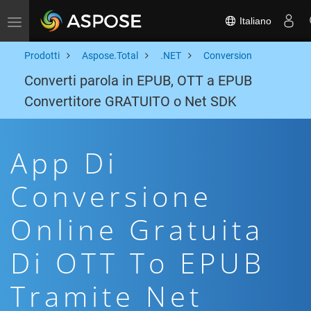
Italiano
Toggle navigation
Prodotti
Aspose.Total
.NET
Conversion
Converti parola in EPUB, OTT a EPUB
Convertitore GRATUITO o Net SDK
App Di
Conversione
Online Gratuita
Di OTT To EPUB
Tramite Net