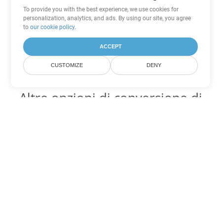
To provide you with the best experience, we use cookies for
personalization, analytics, and ads. By using our site, you agree
to
our cookie policy
.
ACCEPT
CUSTOMIZE
DENY
Altre opzioni di conversione di
Word
Converti OTT in DOC
DOC:
Microsoft Word Binary Format
Converti OTT in DOT
DOT:
Microsoft Word Template Files
Converti OTT in DOCX