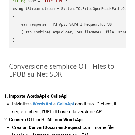
string
 name = 
"file.HTML"
using
 (Stream stream = System.IO.File.OpenRead(Path.Combin
{

var
 response = PdfApi.PutPdfInRequestToEPUB

    (Path.Combine(TempFolder, resFileName), file: stream);
Conversione semplice OTT Files to
EPUB su Net SDK
Imposta WordsApi e CellsApi
Inizializza
WordsApi
e
CellsApi
con il tuo ID client, il
segreto client, l’URL di base e la versione API
Converti OTT in HTML con WordsApi
Crea un
ConvertDocumentRequest
con il nome file