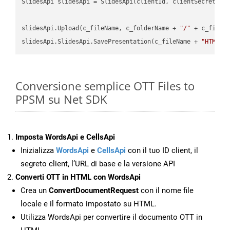
SlidesApi slidesApi = SlidesApi(clientId, clientSecret);

slidesApi.Upload(c_fileName, c_folderName + 
"/"
 + c_fileNa
slidesApi.SlidesApi.SavePresentation(c_fileName + 
"HTML"
,
Conversione semplice OTT Files to
PPSM su Net SDK
Imposta WordsApi e CellsApi
Inizializza
WordsApi
e
CellsApi
con il tuo ID client, il
segreto client, l’URL di base e la versione API
Converti OTT in HTML con WordsApi
Crea un
ConvertDocumentRequest
con il nome file
locale e il formato impostato su HTML.
Utilizza WordsApi per convertire il documento OTT in