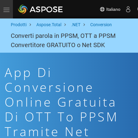
Italiano
Toggle navigation
Prodotti
Aspose.Total
.NET
Conversion
Converti parola in PPSM, OTT a PPSM
Convertitore GRATUITO o Net SDK
App Di
Conversione
Online Gratuita
Di OTT To PPSM
Tramite Net