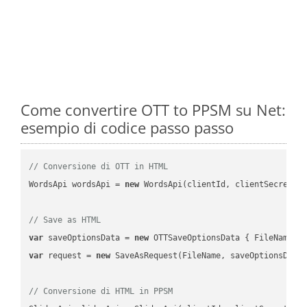
Come convertire OTT to PPSM su Net:
esempio di codice passo passo
// Conversione di OTT in HTML
WordsApi wordsApi = 
new
 WordsApi(clientId, clientSecret);

// Save as HTML
var
 saveOptionsData = 
new
 OTTSaveOptionsData { FileName =
var
 request = 
new
 SaveAsRequest(FileName, saveOptionsData)
// Conversione di HTML in PPSM