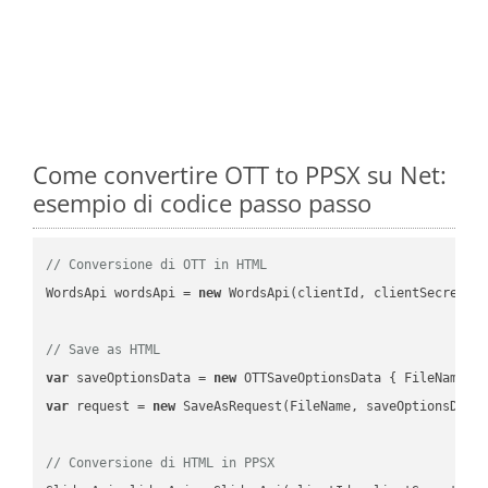
Come convertire OTT to PPSX su Net:
esempio di codice passo passo
// Conversione di OTT in HTML
WordsApi wordsApi = 
new
 WordsApi(clientId, clientSecret);

// Save as HTML
var
 saveOptionsData = 
new
 OTTSaveOptionsData { FileName =
var
 request = 
new
 SaveAsRequest(FileName, saveOptionsData)
// Conversione di HTML in PPSX