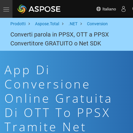
Italiano
Toggle navigation
Prodotti
Aspose.Total
.NET
Conversion
Converti parola in PPSX, OTT a PPSX
Convertitore GRATUITO o Net SDK
App Di
Conversione
Online Gratuita
Di OTT To PPSX
Tramite Net