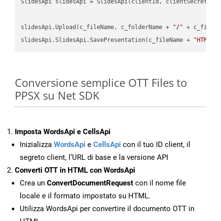
SlidesApi slidesApi = SlidesApi(clientId, clientSecret);

slidesApi.Upload(c_fileName, c_folderName + 
"/"
 + c_fileNa
slidesApi.SlidesApi.SavePresentation(c_fileName + 
"HTML"
,
Conversione semplice OTT Files to
PPSX su Net SDK
Imposta WordsApi e CellsApi
Inizializza
WordsApi
e
CellsApi
con il tuo ID client, il
segreto client, l’URL di base e la versione API
Converti OTT in HTML con WordsApi
Crea un
ConvertDocumentRequest
con il nome file
locale e il formato impostato su HTML.
Utilizza WordsApi per convertire il documento OTT in