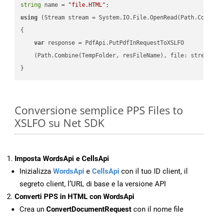
string
 name = 
"file.HTML"
using
 (Stream stream = System.IO.File.OpenRead(Path.Combin
{

var
 response = PdfApi.PutPdfInRequestToXSLFO

    (Path.Combine(TempFolder, resFileName), file: stream);
Conversione semplice PPS Files to
XSLFO su Net SDK
Imposta WordsApi e CellsApi
Inizializza
WordsApi
e
CellsApi
con il tuo ID client, il
segreto client, l’URL di base e la versione API
Converti PPS in HTML con WordsApi
Crea un
ConvertDocumentRequest
con il nome file