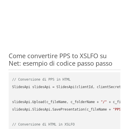
Come convertire PPS to XSLFO su
Net: esempio di codice passo passo
// Conversione di PPS in HTML
SlidesApi slidesApi = SlidesApi(clientId, clientSecret);

slidesApi.Upload(c_fileName, c_folderName + 
"/"
 + c_fileNa
slidesApi.SlidesApi.SavePresentation(c_fileName + 
"PPS"
, 
// Conversione di HTML in XSLFO