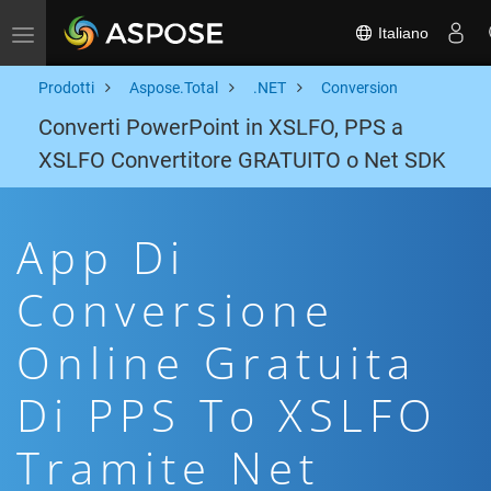
Italiano
Toggle navigation
Prodotti
Aspose.Total
.NET
Conversion
Converti PowerPoint in XSLFO, PPS a
XSLFO Convertitore GRATUITO o Net SDK
App Di
Conversione
Online Gratuita
Di PPS To XSLFO
Tramite Net