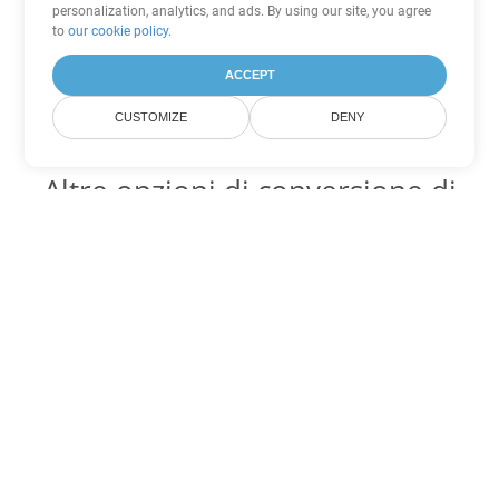
personalization, analytics, and ads. By using our site, you agree
to
our cookie policy
.
ACCEPT
CUSTOMIZE
DENY
Altre opzioni di conversione di
PowerPoint
Converti PPS in DOC
DOC:
Microsoft Word Binary Format
Converti PPS in DOT
DOT:
Microsoft Word Template Files
Converti PPS in DOCX
DOCX:
Office 2007+ Word Document