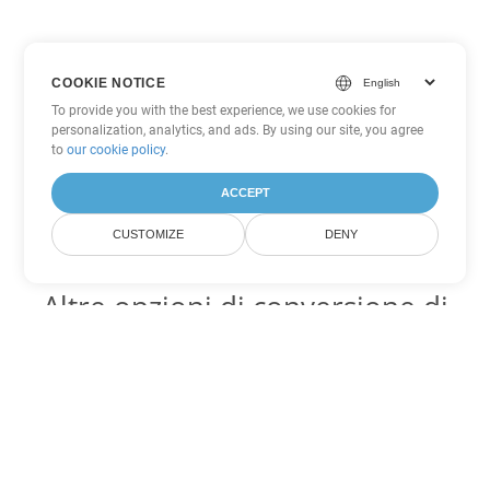
COOKIE NOTICE
To provide you with the best experience, we use cookies for
personalization, analytics, and ads. By using our site, you agree
to
our cookie policy
.
ACCEPT
CUSTOMIZE
DENY
Altre opzioni di conversione di
Excel
Converti SXC in DOC
DOC:
Microsoft Word Binary Format
Converti SXC in DOT