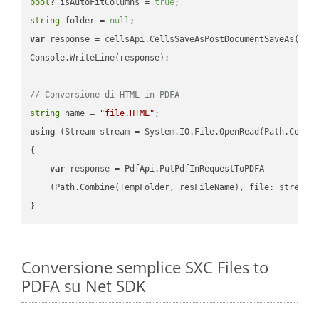
bool
? isAutoFitColumns = 
true
string
 folder = 
null
var
 response = cellsApi.CellsSaveAsPostDocumentSaveAs(name
Console.WriteLine(response);

// Conversione di HTML in PDFA
string
 name = 
"file.HTML"
using
 (Stream stream = System.IO.File.OpenRead(Path.Combin
{

var
 response = PdfApi.PutPdfInRequestToPDFA

    (Path.Combine(TempFolder, resFileName), file: stream);
Conversione semplice SXC Files to
PDFA su Net SDK