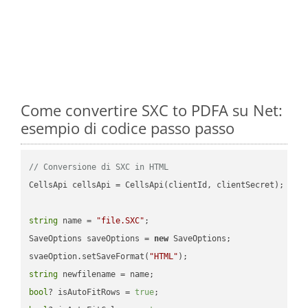
Come convertire SXC to PDFA su Net:
esempio di codice passo passo
// Conversione di SXC in HTML
CellsApi cellsApi = CellsApi(clientId, clientSecret);

string
 name = 
"file.SXC"
;

SaveOptions saveOptions = 
new
 SaveOptions;

svaeOption.setSaveFormat(
"HTML"
string
bool
? isAutoFitRows = 
true