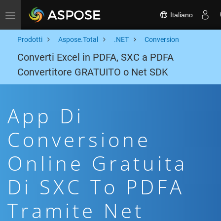
Italiano
Toggle navigation
Prodotti
Aspose.Total
.NET
Conversion
Converti Excel in PDFA, SXC a PDFA
Convertitore GRATUITO o Net SDK
App Di
Conversione
Online Gratuita
Di SXC To PDFA
Tramite Net