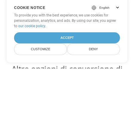
COOKIE NOTICE
To provide you with the best experience, we use cookies for
personalization, analytics, and ads. By using our site, you agree
to
our cookie policy
.
ACCEPT
CUSTOMIZE
DENY
Altre opzioni di conversione di
Excel
Converti SXC in DOC
DOC:
Microsoft Word Binary Format
Converti SXC in DOT
DOT:
Microsoft Word Template Files