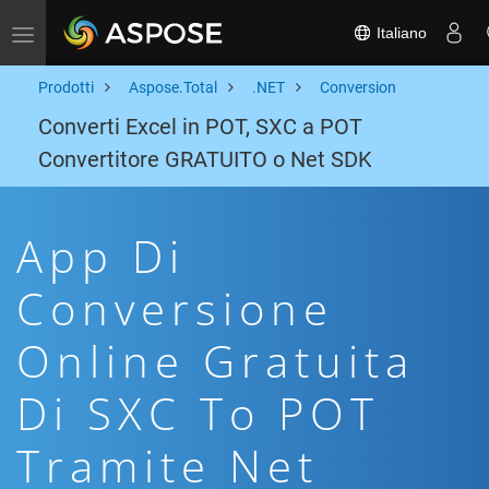
Italiano
Toggle navigation
Prodotti
Aspose.Total
.NET
Conversion
Converti Excel in POT, SXC a POT
Convertitore GRATUITO o Net SDK
App Di
Conversione
Online Gratuita
Di SXC To POT
Tramite Net