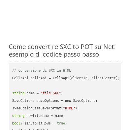
Come convertire SXC to POT su Net:
esempio di codice passo passo
// Conversione di SXC in HTML
CellsApi cellsApi = CellsApi(clientId, clientSecret);

string
 name = 
"file.SXC"
;

SaveOptions saveOptions = 
new
 SaveOptions;

svaeOption.setSaveFormat(
"HTML"
string
bool
? isAutoFitRows = 
true