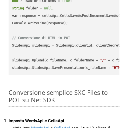
bool
? isAutoFitColumns = 
true
string
 folder = 
null
var
 response = cellsApi.CellsSaveAsPostDocumentSaveAs(name
Console.WriteLine(response);

// Conversione di HTML in POT
SlidesApi slidesApi = SlidesApi(clientId, clientSecret);

slidesApi.Upload(c_fileName, c_folderName + 
"/"
 + c_fileNa
slidesApi.SlidesApi.SavePresentation(c_fileName + 
"HTML"
,
Conversione semplice SXC Files to
POT su Net SDK
Imposta WordsApi e CellsApi