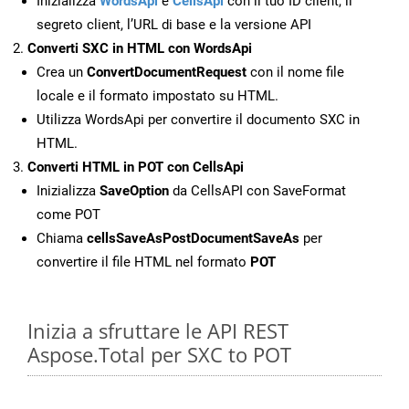
Inizializza
WordsApi
e
CellsApi
con il tuo ID client, il
segreto client, l’URL di base e la versione API
Converti SXC in HTML con WordsApi
Crea un
ConvertDocumentRequest
con il nome file
locale e il formato impostato su HTML.
Utilizza WordsApi per convertire il documento SXC in
HTML.
Converti HTML in POT con CellsApi
Inizializza
SaveOption
da CellsAPI con SaveFormat
come POT
Chiama
cellsSaveAsPostDocumentSaveAs
per
convertire il file HTML nel formato
POT
Inizia a sfruttare le API REST
Aspose.Total per SXC to POT