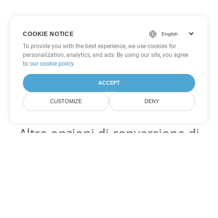
COOKIE NOTICE
To provide you with the best experience, we use cookies for
personalization, analytics, and ads. By using our site, you agree
to
our cookie policy
.
ACCEPT
CUSTOMIZE
DENY
Altre opzioni di conversione di
Word
Converti DOTX in DOC
DOC:
Microsoft Word Binary Format
Converti DOTX in DOT