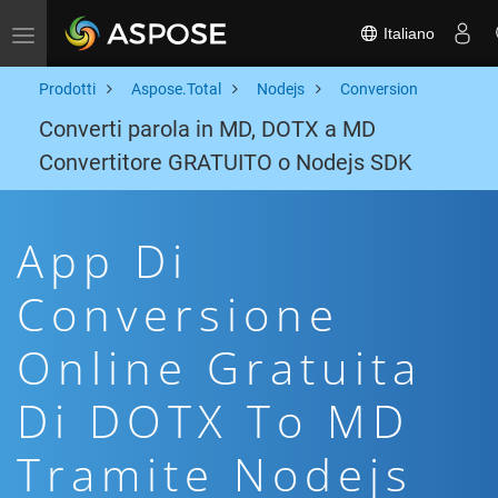
Italiano
Toggle navigation
Prodotti
Aspose.Total
Nodejs
Conversion
Converti parola in MD, DOTX a MD
Convertitore GRATUITO o Nodejs SDK
App Di
Conversione
Online Gratuita
Di DOTX To MD
Tramite Nodejs