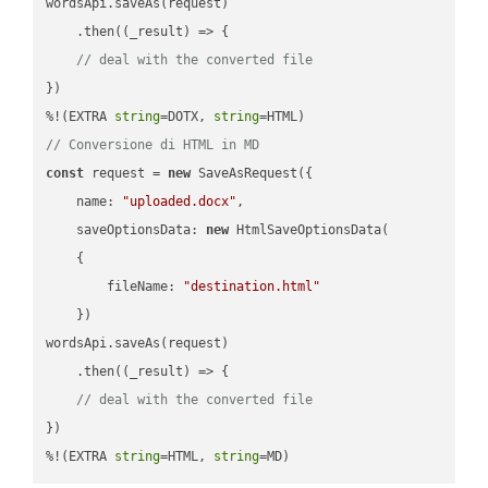
wordsApi.saveAs(request)

    .then(
(
_result
) =>
 {

// deal with the converted file
})

%!(EXTRA 
string
=DOTX, 
string
// Conversione di HTML in MD
const
 request = 
new
 SaveAsRequest({

name
: 
"uploaded.docx"
,

saveOptionsData
: 
new
 HtmlSaveOptionsData(

    {

fileName
: 
"destination.html"
    })

wordsApi.saveAs(request)

    .then(
(
_result
) =>
 {

// deal with the converted file
})

%!(EXTRA 
string
=HTML, 
string
=MD)