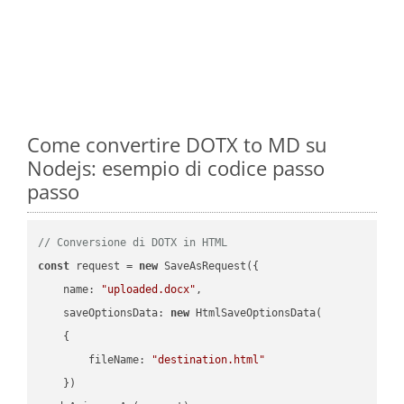
Come convertire DOTX to MD su
Nodejs: esempio di codice passo
passo
// Conversione di DOTX in HTML
const
 request = 
new
 SaveAsRequest({

name
: 
"uploaded.docx"
,

saveOptionsData
: 
new
 HtmlSaveOptionsData(

    {

fileName
: 
"destination.html"
    })
