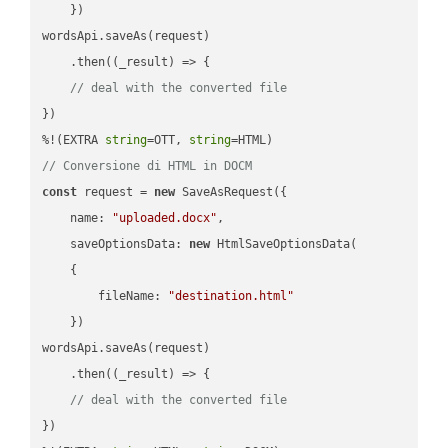
    })

wordsApi.saveAs(request)

    .then(
(
_result
) =>
 {

// deal with the converted file
})

%!(EXTRA 
string
=OTT, 
string
// Conversione di HTML in DOCM
const
 request = 
new
 SaveAsRequest({

name
: 
"uploaded.docx"
,

saveOptionsData
: 
new
 HtmlSaveOptionsData(

    {

fileName
: 
"destination.html"
    })

wordsApi.saveAs(request)

    .then(
(
_result
) =>
 {

// deal with the converted file
})
