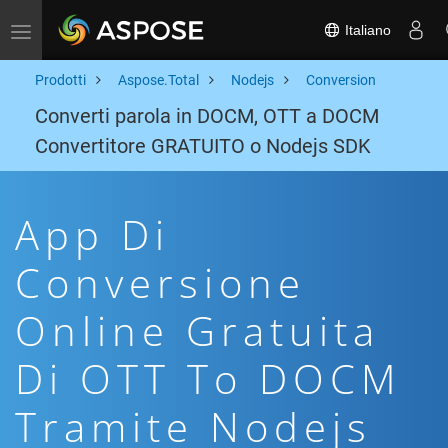
Italiano
Toggle navigation
Prodotti
Aspose.Total
Nodejs
Conversion
Converti parola in DOCM, OTT a DOCM
Convertitore GRATUITO o Nodejs SDK
App Di
Conversione
Online Gratuita
Di OTT To DOCM
Tramite Nodejs