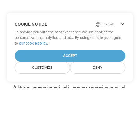
COOKIE NOTICE
To provide you with the best experience, we use cookies for
personalization, analytics, and ads. By using our site, you agree
to
our cookie policy
.
ACCEPT
CUSTOMIZE
DENY
Altre opzioni di conversione di
Word
Converti OTT in DOC
DOC:
Microsoft Word Binary Format
Converti OTT in DOT