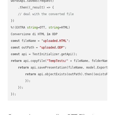
wordsApi.saveAs(request)

    .then(
(
_result
) =>
 {

// deal with the converted file
})

%!(EXTRA 
string
=OTT, 
string
=HTML)

Conversione di HTML 
in
const
 fileName = 
"uploaded.HTML"
const
 outPath = 
"uploaded.ODP"
const
return
 api.copyFile(
"TempTests/"
 + fileName, folderName +
return
 api.savePresentation(fileName, model.ExportFor
return
 api.objectExists(outPath).then(
(
existsResu
        });

    });
