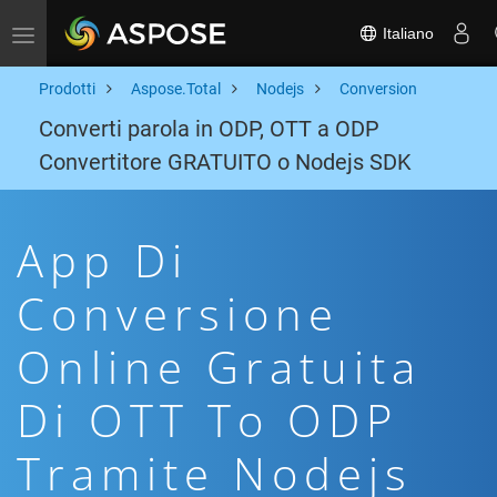
Italiano
Toggle navigation
Prodotti
Aspose.Total
Nodejs
Conversion
Converti parola in ODP, OTT a ODP
Convertitore GRATUITO o Nodejs SDK
App Di
Conversione
Online Gratuita
Di OTT To ODP
Tramite Nodejs