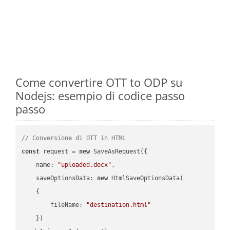
Come convertire OTT to ODP su
Nodejs: esempio di codice passo
passo
// Conversione di OTT in HTML
const
 request = 
new
 SaveAsRequest({

name
: 
"uploaded.docx"
,

saveOptionsData
: 
new
 HtmlSaveOptionsData(

    {

fileName
: 
"destination.html"
    })
