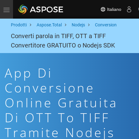
Italiano
Toggle navigation
Prodotti
Aspose.Total
Nodejs
Conversion
Converti parola in TIFF, OTT a TIFF
Convertitore GRATUITO o Nodejs SDK
App Di
Conversione
Online Gratuita
Di OTT To TIFF
Tramite Nodejs