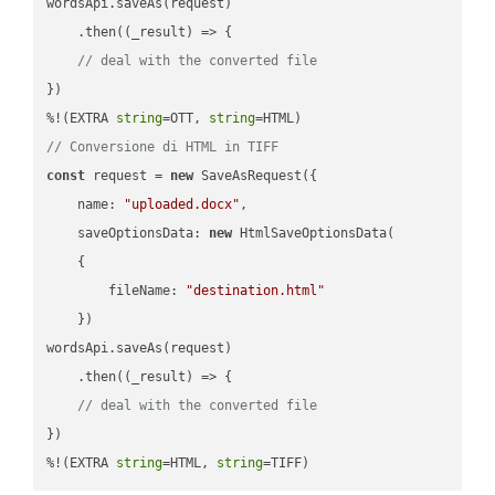
wordsApi.saveAs(request)

    .then(
(
_result
) =>
 {

// deal with the converted file
})

%!(EXTRA 
string
=OTT, 
string
// Conversione di HTML in TIFF
const
 request = 
new
 SaveAsRequest({

name
: 
"uploaded.docx"
,

saveOptionsData
: 
new
 HtmlSaveOptionsData(

    {

fileName
: 
"destination.html"
    })

wordsApi.saveAs(request)

    .then(
(
_result
) =>
 {

// deal with the converted file
})

%!(EXTRA 
string
=HTML, 
string
=TIFF)