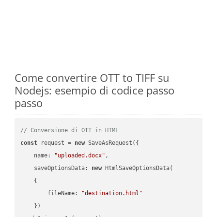
Come convertire OTT to TIFF su
Nodejs: esempio di codice passo
passo
// Conversione di OTT in HTML
const
 request = 
new
 SaveAsRequest({

name
: 
"uploaded.docx"
,

saveOptionsData
: 
new
 HtmlSaveOptionsData(

    {

fileName
: 
"destination.html"
    })
