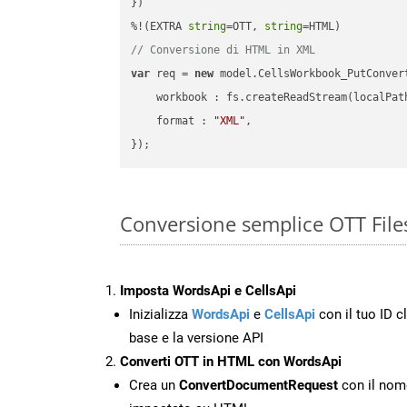
})

%!(EXTRA 
string
=OTT, 
string
// Conversione di HTML in XML
var
 req = 
new
 model.CellsWorkbook_PutConvert
workbook
 : fs.createReadStream(localPat
format
 : 
"XML"
,

Conversione semplice OTT File
Imposta WordsApi e CellsApi
Inizializza
WordsApi
e
CellsApi
con il tuo ID cl
base e la versione API
Converti OTT in HTML con WordsApi
Crea un
ConvertDocumentRequest
con il nome