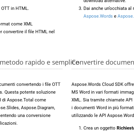
download alternative.
o OTT in HTML.
Dai anche un’occhiata al
Aspose.Words
e
Aspose.
Format come XML
r convertire il file HTML nel
: metodo rapido e semplice
Convertire documen
ocumenti convertendo i file OTT
Aspose.Words Cloud SDK offre me
s. Questa potente soluzione
MS Word in vari formati immag
PI di Aspose.Total come
XML. Sia tramite chiamate API 
se.Slides, Aspose.Diagram,
i documenti Word in più formati
entendo una conversione
utilizzando le API Aspose.Word
licazioni.
Crea un oggetto
Richiest