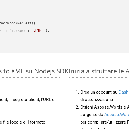
WorkbookRequest({

h  + filename + 
".HTML"
),

s to XML su Nodejs SDK
Inizia a sfruttare l
Crea un account su
Dash
ient, il segreto client, l’URL di
di autorizzazione
Ottieni Aspose.Words e 
sorgente da
Aspose.Word
 file locale e il formato
per compilare/utilizzare l