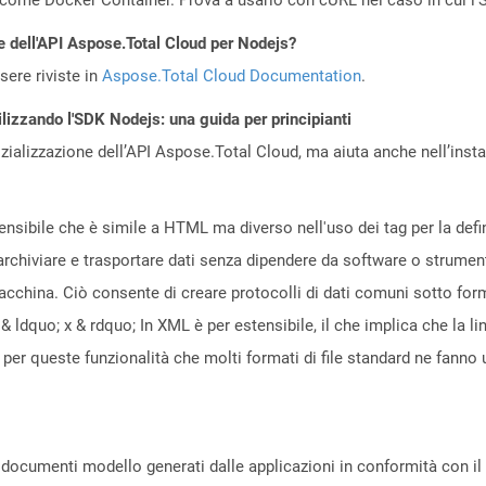
e dell'API Aspose.Total Cloud per Nodejs?
ere riviste in
Aspose.Total Cloud Documentation
.
ilizzando l'SDK Nodejs: una guida per principianti
zializzazione dell’API Aspose.Total Cloud, ma aiuta anche nell’install
sibile che è simile a HTML ma diverso nell'uso dei tag per la definiz
 archiviare e trasportare dati senza dipendere da software o strumen
acchina. Ciò consente di creare protocolli di dati comuni sotto form
dquo; x & rdquo; In XML è per estensibile, il che implica che la l
 È per queste funzionalità che molti formati di file standard ne fan
 documenti modello generati dalle applicazioni in conformità con i