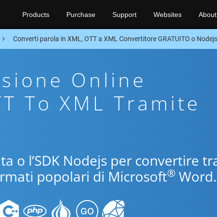
Products
Purchase
Support
Websites
About
Converti parola in XML, OTT a XML Convertitore GRATUITO o Nodej
sione Online
TT To XML Tramite
uita o l’SDK Nodejs per convertire tr
®
ormati popolari di Microsoft
Word.