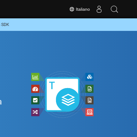
Italiano
s SDK
a