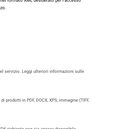
 nel formato XML desiderato per l’accesso
zzo.
servizio. Leggi ulteriori informazioni sulle
a di prodotti in PDF, DOCX, XPS, immagine (TIFF,
DK richiesto non sia ancora disponibile.