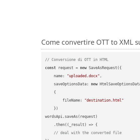
Come convertire OTT to XML su
// Conversione di OTT in HTML
const
 request = 
new
 SaveAsRequest({

name
: 
"uploaded.docx"
,

saveOptionsData
: 
new
 HtmlSaveOptionsData
    {

fileName
: 
"destination.html"
    })

wordsApi.saveAs(request)

    .then(
(
_result
) =>
 {

// deal with the converted file