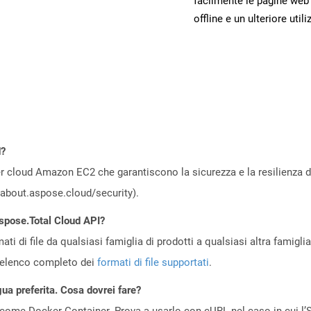
facilmente le pagine web
offline e un ulteriore utili
d?
 cloud Amazon EC2 che garantiscono la sicurezza e la resilienza del 
//about.aspose.cloud/security).
Aspose.Total Cloud API?
ti di file da qualsiasi famiglia di prodotti a qualsiasi altra famigli
’elenco completo dei
formati di file supportati
.
gua preferita. Cosa dovrei fare?
come Docker Container. Prova a usarlo con cURL nel caso in cui l’S