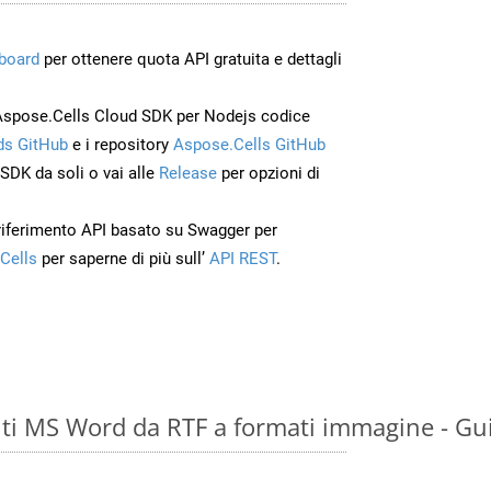
board
per ottenere quota API gratuita e dettagli
Aspose.Cells Cloud SDK per Nodejs codice
s GitHub
e i repository
Aspose.Cells GitHub
’SDK da soli o vai alle
Release
per opzioni di
 riferimento API basato su Swagger per
Cells
per saperne di più sull’
API REST
.
i MS Word da RTF a formati immagine - Gu