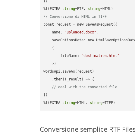
})

%!(EXTRA 
string
=RTF, 
string
// Conversione di HTML in TIFF
const
 request = 
new
 SaveAsRequest({

name
: 
"uploaded.docx"
,

saveOptionsData
: 
new
 HtmlSaveOptionsData
    {

fileName
: 
"destination.html"
    })

wordsApi.saveAs(request)

    .then(
(
_result
) =>
 {

// deal with the converted file
})

%!(EXTRA 
string
=HTML, 
string
=TIFF)
Conversione semplice RTF Files