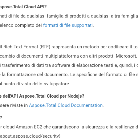
Aspose.Total Cloud API?
ti di file da qualsiasi famiglia di prodotti a qualsiasi altra famigli
’elenco completo dei
formati di file supportati
.
 Rich Text Format (RTF) rappresenta un metodo per codificare il testo
o scambio di documenti multipiattaforma con altri prodotti Microsoft,
trasferimento di dati tra software di elaborazione testi e, quindi, i
e la formattazione del documento. Le specifiche del formato di file 
 punto di vista dello sviluppatore.
e dell'API Aspose.Total Cloud per Nodejs?
ere riviste in
Aspose.Total Cloud Documentation
.
?
 cloud Amazon EC2 che garantiscono la sicurezza e la resilienza del 
//about.aspose.cloud/security).