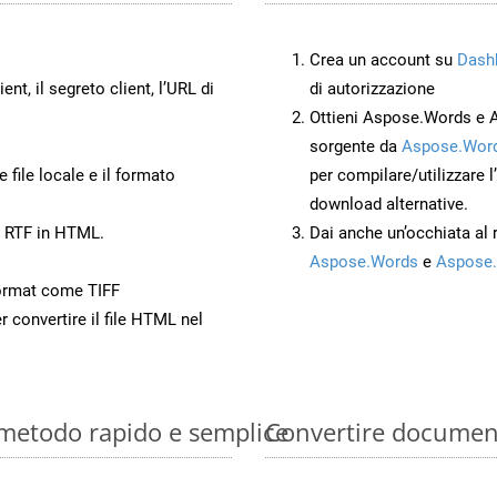
Crea un account su
Dash
ient, il segreto client, l’URL di
di autorizzazione
Ottieni Aspose.Words e 
sorgente da
Aspose.Word
 file locale e il formato
per compilare/utilizzare l
download alternative.
o RTF in HTML.
Dai anche un’occhiata al
Aspose.Words
e
Aspose.
ormat come TIFF
r convertire il file HTML nel
 metodo rapido e semplice
Convertire document