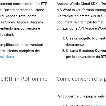
ocumenti convertendo i file RTF
Aspose.Words Cloud SDK offre me
s. Questa potente soluzione
MS Word in vari formati immagi
PI di Aspose.Total come
Sia tramite chiamate API REST d
se.Slides, Aspose.Diagram,
documenti Word in più formati 
entendo una conversione
utilizzando le API Aspose.Word
licazioni.
Crea un oggetto
Richiest
documento
 semplificando le conversioni
Chiama il metodo
Conve
ora l’elenco completo dei
per la conversione da RT
tal Cloud
.
re RTF in PDF online
Come convertire la 
Per convertire una pagina web 