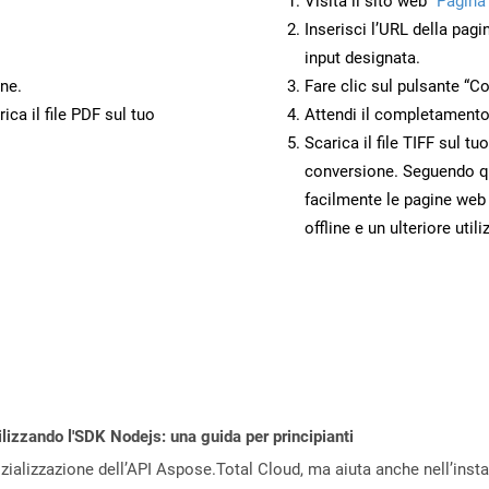
Visita il sito web
“Pagina
Inserisci l’URL della pagi
input designata.
ne.
Fare clic sul pulsante “Co
ca il file PDF sul tuo
Attendi il completamento
Scarica il file TIFF sul t
conversione. Seguendo qu
facilmente le pagine web
offline e un ulteriore utili
ilizzando l'SDK Nodejs: una guida per principianti
zializzazione dell’API Aspose.Total Cloud, ma aiuta anche nell’install