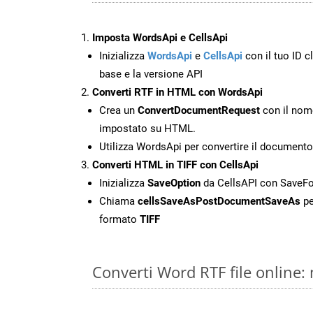
Imposta WordsApi e CellsApi
Inizializza
WordsApi
e
CellsApi
con il tuo ID cl
base e la versione API
Converti RTF in HTML con WordsApi
Crea un
ConvertDocumentRequest
con il nome
impostato su HTML.
Utilizza WordsApi per convertire il document
Converti HTML in TIFF con CellsApi
Inizializza
SaveOption
da CellsAPI con SaveF
Chiama
cellsSaveAsPostDocumentSaveAs
pe
formato
TIFF
Converti Word RTF file online: