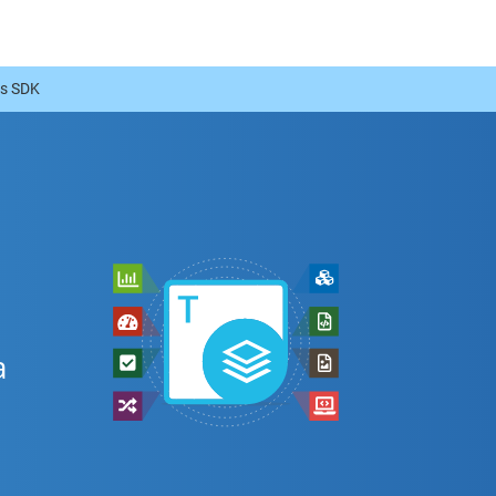
js SDK
a