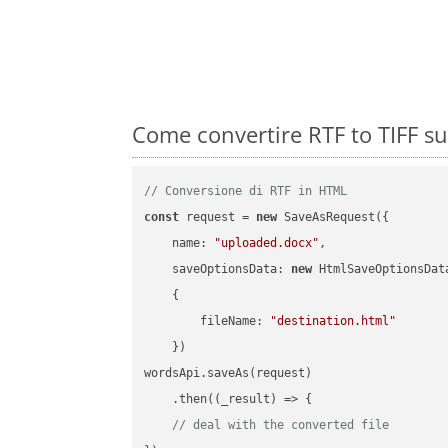
Come convertire RTF to TIFF su
// Conversione di RTF in HTML
const
 request = 
new
 SaveAsRequest({

name
: 
"uploaded.docx"
,

saveOptionsData
: 
new
 HtmlSaveOptionsData
    {

fileName
: 
"destination.html"
    })

wordsApi.saveAs(request)

    .then(
(
_result
) =>
 {

// deal with the converted file