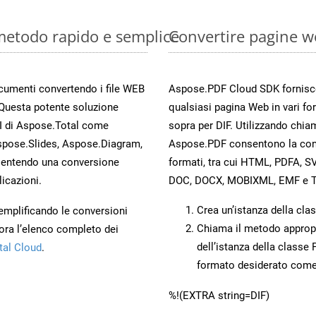
 metodo rapido e semplice
Convertire pagine w
documenti convertendo i file WEB
Aspose.PDF Cloud SDK fornisce 
 Questa potente soluzione
qualsiasi pagina Web in vari for
PI di Aspose.Total come
sopra per DIF. Utilizzando chia
spose.Slides, Aspose.Diagram,
Aspose.PDF consentono la conve
entendo una conversione
formati, tra cui HTML, PDFA, S
licazioni.
DOC, DOCX, MOBIXML, EMF e T
Crea un’istanza della cla
 semplificando le conversioni
Chiama il metodo approp
ora l’elenco completo dei
dell’istanza della classe
tal Cloud
.
formato desiderato com
%!(EXTRA string=DIF)