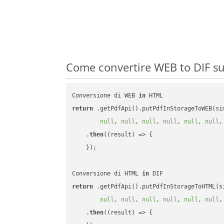
Come convertire WEB to DIF su
Conversione di WEB 
in
return
 .getPdfApi().putPdfInStorageToWEB(si
null
, 
null
, 
null
, 
null
, 
null
, 
null
,
    .
then
(
(result)
 =>
 {

    });

Conversione di HTML 
in
return
 .getPdfApi().putPdfInStorageToHTML(s
null
, 
null
, 
null
, 
null
, 
null
, 
null
,
    .
then
(
(result)
 =>
 {
