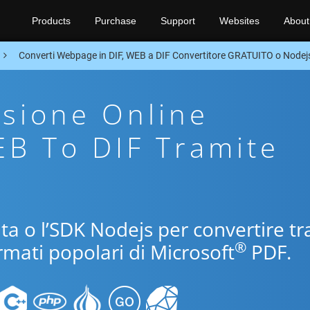
Products
Purchase
Support
Websites
About
Converti Webpage in DIF, WEB a DIF Convertitore GRATUITO o Node
sione Online
EB To DIF Tramite
uita o l’SDK Nodejs per convertire tr
®
rmati popolari di Microsoft
PDF.