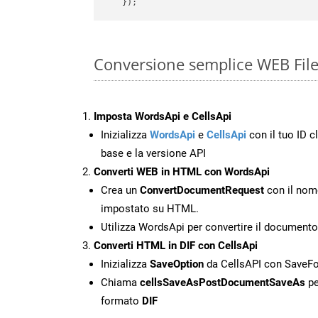
Conversione semplice WEB File
Imposta WordsApi e CellsApi
Inizializza
WordsApi
e
CellsApi
con il tuo ID cl
base e la versione API
Converti WEB in HTML con WordsApi
Crea un
ConvertDocumentRequest
con il nome
impostato su HTML.
Utilizza WordsApi per convertire il documen
Converti HTML in DIF con CellsApi
Inizializza
SaveOption
da CellsAPI con SaveF
Chiama
cellsSaveAsPostDocumentSaveAs
pe
formato
DIF