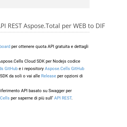
e API REST Aspose.Total per WEB to DIF
board
per ottenere quota API gratuita e dettagli
Aspose.Cells Cloud SDK per Nodejs codice
s GitHub
e i repository
Aspose.Cells GitHub
’SDK da soli o vai alle
Release
per opzioni di
 riferimento API basato su Swagger per
Cells
per saperne di più sull’
API REST
.