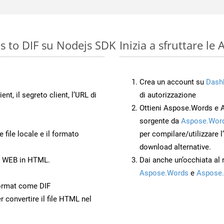
s to DIF su Nodejs SDK
Inizia a sfruttare l
Crea un account su
Dash
ient, il segreto client, l’URL di
di autorizzazione
Ottieni Aspose.Words e 
sorgente da
Aspose.Word
 file locale e il formato
per compilare/utilizzare l
download alternative.
to WEB in HTML.
Dai anche un’occhiata al
Aspose.Words
e
Aspose.
ormat come DIF
r convertire il file HTML nel