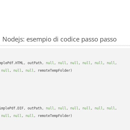
 Nodejs: esempio di codice passo passo
mplePdf.HTML, outPath, 
null
, 
null
, 
null
, 
null
, 
null
, 
null
, 

 
null
, 
null
, 
null
, remoteTempFolder)

implePdf.DIF, outPath, 
null
, 
null
, 
null
, 
null
, 
null
, 
null
, 

 
null
, 
null
, 
null
, remoteTempFolder)
