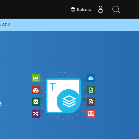
Italiano
js SDK
a